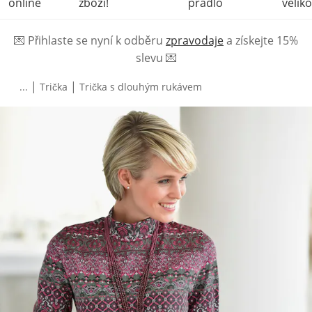
online
zboží!
prádlo
veliko
💌
Přihlaste se nyní k odběru
zpravodaje
a získejte 15%
slevu
💌
|
|
...
Trička
Trička s dlouhým rukávem