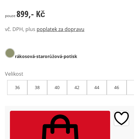
899,- Kč
899,- Kč
pouze
vč. DPH, plus
poplatek za dopravu
rákosová-starorůžová-potisk
Velikost
36
38
40
42
44
46
48