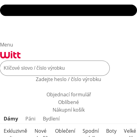
Menu
Zadejte heslo / číslo výrobku
Objednací formulář
Oblíbené
Nákupní košík
Přeskočit kategorie produktů
Dámy
Páni
Bydlení
Exkluzivně
Nové
Oblečení
Spodní
Boty
Velké