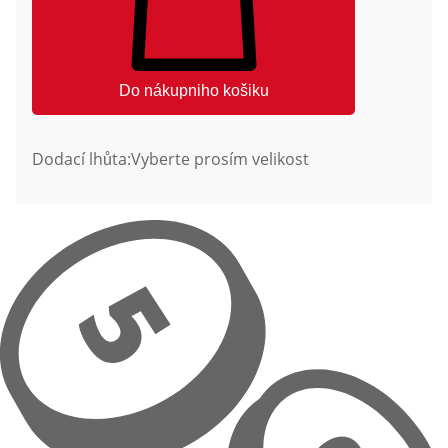
Do nákupniho košiku
Dodací lhůta:
Vyberte prosím velikost