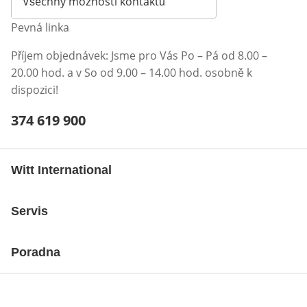
Všechny možnosti kontaktů
Pevná linka
Příjem objednávek: Jsme pro Vás Po – Pá od 8.00 –
20.00 hod. a v So od 9.00 – 14.00 hod. osobně k
dispozici!
Telefonní číslo:
374 619 900
Otevření klienta telefonu
Witt International
Servis
Poradna