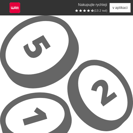
Nakupujte rychleji
v aplikaci
(13.2 tsd)
Přeskočit na hlavní obsah