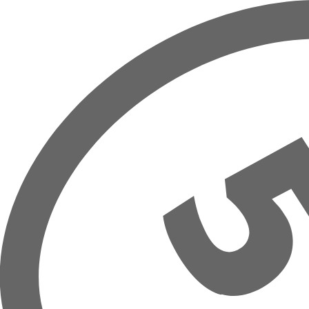
Přeskočit na hlavní obsah