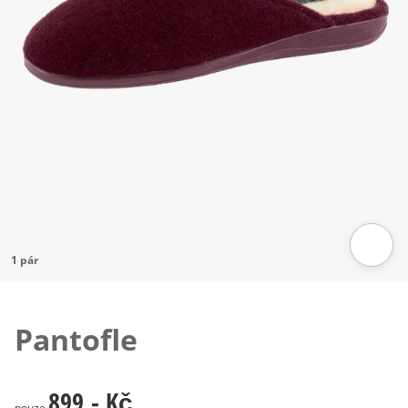
1 pár
Klepnutím obrázek zvětšíte
Pantofle
899,- Kč
899,- Kč
pouze