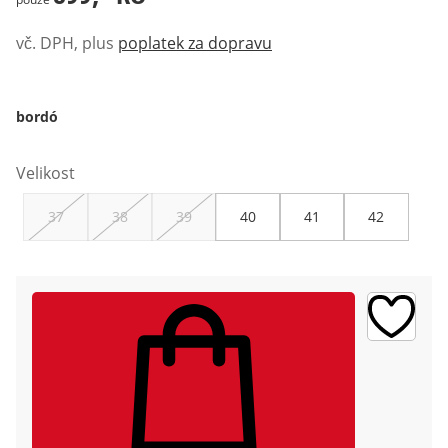
vč. DPH, plus
poplatek za dopravu
bordó
Velikost
37
38
39
40
41
42