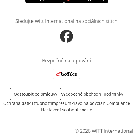
Otevře v novém okně
Otevře v novém okně
Sledujte Witt International na sociálních sítích
Otevře v novém okně
Bezpečné nakupování
Otevře v novém okně
Odstoupit od smlouvy
Všeobecné obchodní podmínky
Ochrana dat
Přístupnost
Impresum
Právo na odvolání
Compliance
Nastavení souborů cookie
© 2026 WITT International