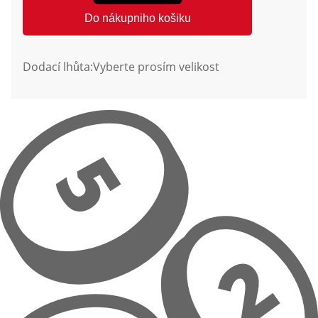
Do nákupniho košiku
Dodací lhůta:
Vyberte prosím velikost