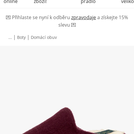
online
zboží!
prádlo
veliko
💌
Přihlaste se nyní k odběru
zpravodaje
a získejte 15%
slevu
💌
|
|
...
Boty
Domácí obuv