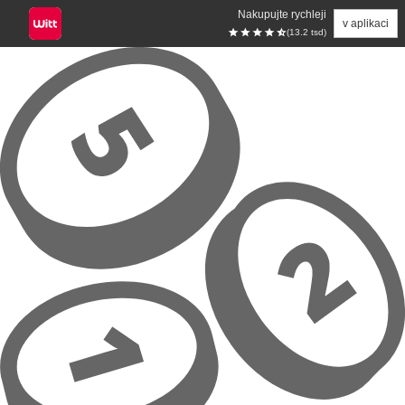
Nakupujte rychleji
v aplikaci
(13.2 tsd)
Přeskočit na hlavní obsah