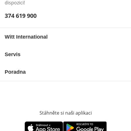
dispozici!
Telefonní číslo:
374 619 900
Otevření klienta telefonu
Witt International
Servis
Poradna
Stáhněte si naši aplikaci
Otevře v novém o