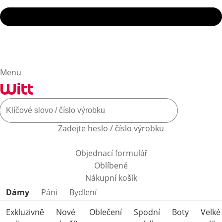
Menu
Zadejte heslo / číslo výrobku
Objednací formulář
Oblíbené
Nákupní košík
Přeskočit kategorie produktů
Dámy
Páni
Bydlení
Exkluzivně
Nové
Oblečení
Spodní
Boty
Velké