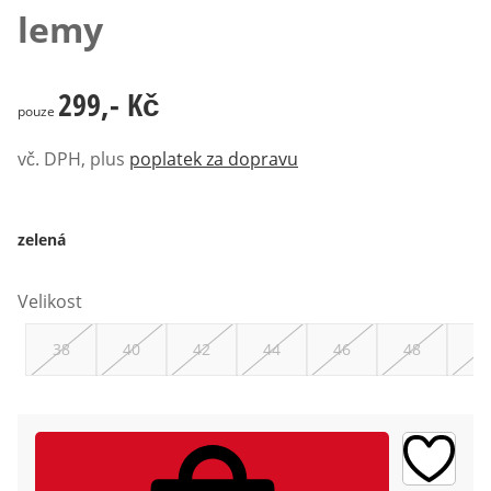
lemy
299,- Kč
299,- Kč
pouze
vč. DPH, plus
poplatek za dopravu
zelená
Velikost
38
40
42
44
46
48
50