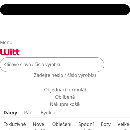
Menu
Zadejte heslo / číslo výrobku
Objednací formulář
Oblíbené
Nákupní košík
Přeskočit kategorie produktů
Dámy
Páni
Bydlení
Exkluzivně
Nové
Oblečení
Spodní
Boty
Velké