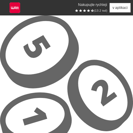
Nakupujte rychleji
v aplikaci
(13.2 tsd)
Přeskočit na hlavní obsah