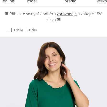
online
zboží!
prádlo
veliko
💌
Přihlaste se nyní k odběru
zpravodaje
a získejte 15%
slevu
💌
|
|
...
Trička
Trička