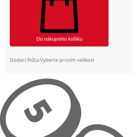
Do nákupniho košiku
Dodací lhůta:
Vyberte prosím velikost