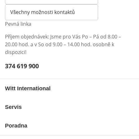
Otevírá e-mailového klienta
Všechny možnosti kontaktů
Pevná linka
Příjem objednávek: Jsme pro Vás Po – Pá od 8.00 –
20.00 hod. a v So od 9.00 – 14.00 hod. osobně k
dispozici!
Telefonní číslo:
374 619 900
Otevření klienta telefonu
Witt International
Servis
Poradna