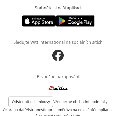
Stáhněte si naši aplikaci
Otevře v novém o
Otevře v novém okně
Otevře v novém okně
Sledujte Witt International na sociálních sítích
Otevře v novém okně
Bezpečné nakupování
Otevře v novém okně
Odstoupit od smlouvy
Všeobecné obchodní podmínky
Ochrana dat
Přístupnost
Impresum
Právo na odvolání
Compliance
Nastavení souborů cookie