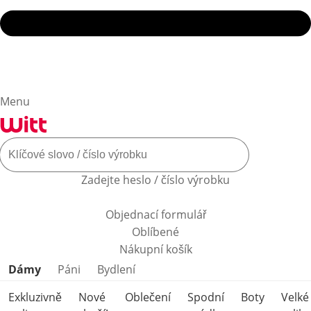
Menu
Zadejte heslo / číslo výrobku
Objednací formulář
Oblíbené
Nákupní košík
Přeskočit kategorie produktů
Dámy
Páni
Bydlení
Exkluzivně
Nové
Oblečení
Spodní
Boty
Velké