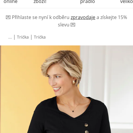
online
zboží!
prádlo
veliko
💌
Přihlaste se nyní k odběru
zpravodaje
a získejte 15%
slevu
💌
|
|
...
Trička
Trička