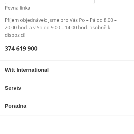
Pevná linka
Příjem objednávek: Jsme pro Vás Po – Pá od 8.00 –
20.00 hod. a v So od 9.00 – 14.00 hod. osobně k
dispozici!
Telefonní číslo:
374 619 900
Otevření klienta telefonu
Witt International
Servis
Poradna