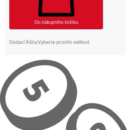
Do nákupniho košiku
Dodací lhůta:
Vyberte prosím velikost