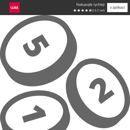
Nakupujte rychleji
v aplikaci
(13.2 tsd)
Přeskočit na hlavní obsah