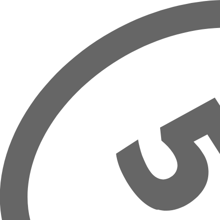
Přeskočit na hlavní obsah