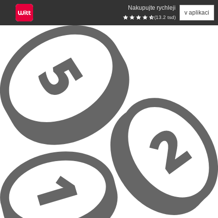
Nakupujte rychleji
v aplikaci
(13.2 tsd)
Přeskočit na hlavní obsah