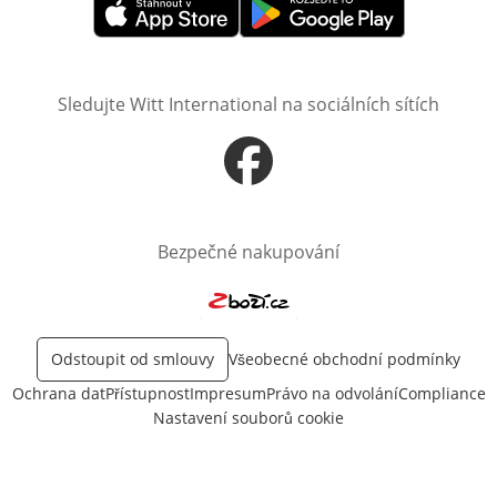
Otevře v novém okně
Otevře v novém okně
Sledujte Witt International na sociálních sítích
Otevře v novém okně
Bezpečné nakupování
Otevře v novém okně
Odstoupit od smlouvy
Všeobecné obchodní podmínky
Ochrana dat
Přístupnost
Impresum
Právo na odvolání
Compliance
Nastavení souborů cookie