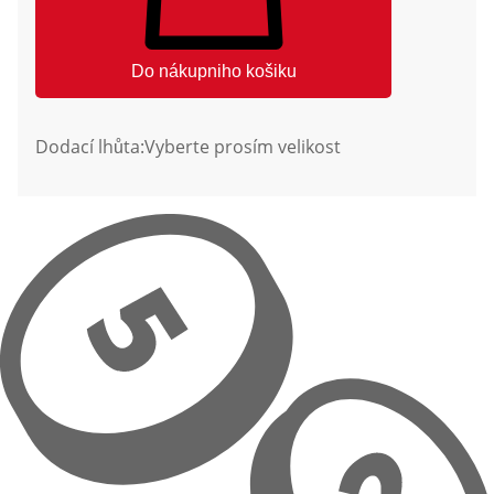
Do nákupniho košiku
Dodací lhůta:
Vyberte prosím velikost