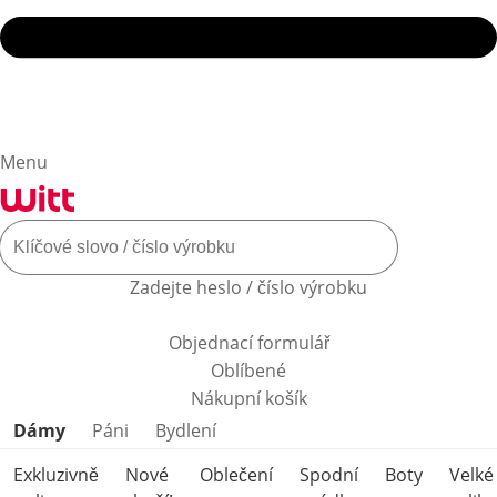
Menu
Zadejte heslo / číslo výrobku
Objednací formulář
Oblíbené
Nákupní košík
Přeskočit kategorie produktů
Dámy
Páni
Bydlení
Exkluzivně
Nové
Oblečení
Spodní
Boty
Velké