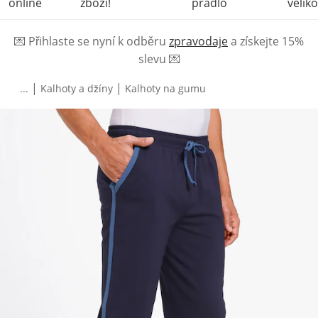
online
zboží!
prádlo
veliko
💌
Přihlaste se nyní k odběru
zpravodaje
a získejte 15%
slevu
💌
|
|
...
Kalhoty a džíny
Kalhoty na gumu