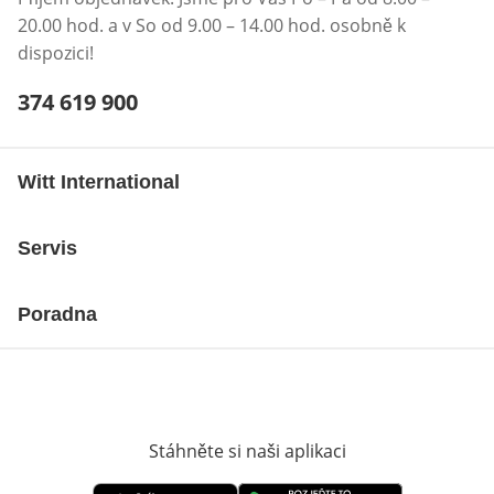
20.00 hod. a v So od 9.00 – 14.00 hod. osobně k
dispozici!
Telefonní číslo:
374 619 900
Otevření klienta telefonu
Witt International
Servis
Poradna
Stáhněte si naši aplikaci
Otevře v novém o