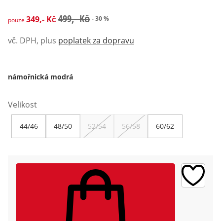
zlevněná cena: 349,- Kč, původní cena: 499,- Kč
499,- Kč
349,- Kč
- 30 %
pouze
vč. DPH, plus
poplatek za dopravu
námořnická modrá
Velikost
44/46
48/50
52/54
56/58
60/62