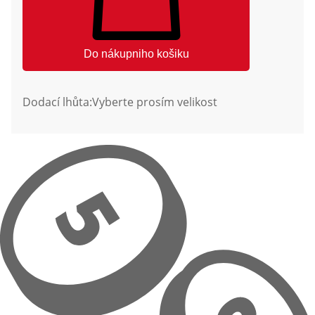
Do nákupniho košiku
Dodací lhůta:
Vyberte prosím velikost