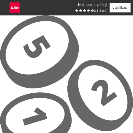
Nakupujte rychleji
v aplikaci
(13.2 tsd)
Přeskočit na hlavní obsah