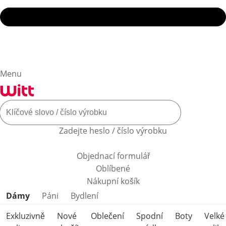
Menu
Zadejte heslo / číslo výrobku
Objednací formulář
Oblíbené
Nákupní košík
Přeskočit kategorie produktů
Dámy
Páni
Bydlení
Exkluzivně
Nové
Oblečení
Spodní
Boty
Velké