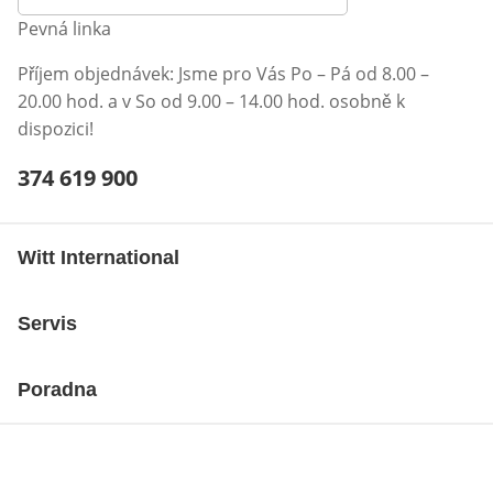
Pevná linka
Příjem objednávek: Jsme pro Vás Po – Pá od 8.00 –
20.00 hod. a v So od 9.00 – 14.00 hod. osobně k
dispozici!
Telefonní číslo:
374 619 900
Otevření klienta telefonu
Witt International
Servis
Poradna