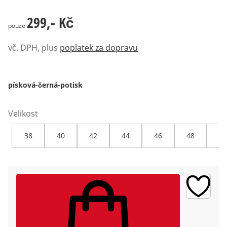
299,- Kč
299,- Kč
pouze
vč. DPH, plus
poplatek za dopravu
písková-černá-potisk
Velikost
38
40
42
44
46
48
50