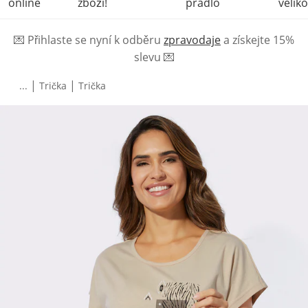
online
zboží!
prádlo
veliko
💌
Přihlaste se nyní k odběru
zpravodaje
a získejte 15%
slevu
💌
|
|
...
Trička
Trička