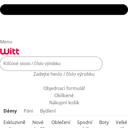
Menu
Zadejte heslo / číslo výrobku
Objednací formulář
Oblíbené
Nákupní košík
Přeskočit kategorie produktů
Dámy
Páni
Bydlení
Exkluzivně
Nové
Oblečení
Spodní
Boty
Velké