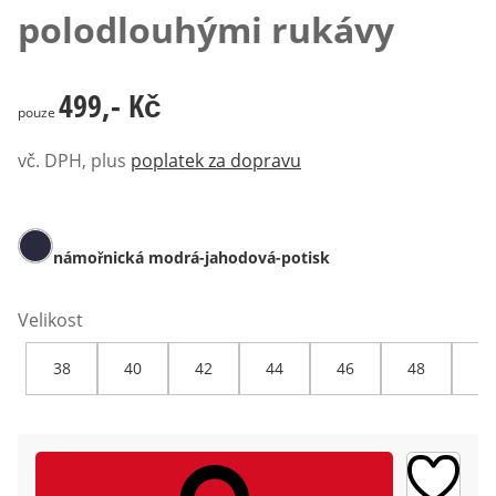
polodlouhými rukávy
499,- Kč
499,- Kč
pouze
vč. DPH, plus
poplatek za dopravu
námořnická modrá-jahodová-potisk
Velikost
38
40
42
44
46
48
50