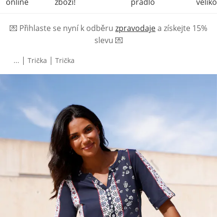
online
zboží!
prádlo
veliko
💌
Přihlaste se nyní k odběru
zpravodaje
a získejte 15%
slevu
💌
|
|
...
Trička
Trička