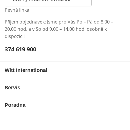
Pevná linka
Příjem objednávek: Jsme pro Vás Po – Pá od 8.00 –
20.00 hod. a v So od 9.00 – 14.00 hod. osobně k
dispozici!
Telefonní číslo:
374 619 900
Otevření klienta telefonu
Witt International
Servis
Poradna