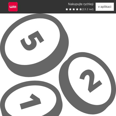
Nakupujte rychleji
v aplikaci
(13.2 tsd)
Přeskočit na hlavní obsah