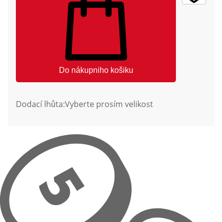
Do nákupniho košiku
Dodací lhůta:
Vyberte prosím velikost