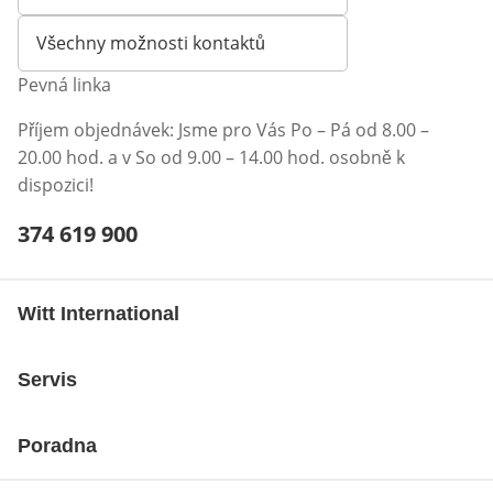
Otevírá e-mailového klienta
Všechny možnosti kontaktů
Pevná linka
Příjem objednávek: Jsme pro Vás Po – Pá od 8.00 –
20.00 hod. a v So od 9.00 – 14.00 hod. osobně k
dispozici!
Telefonní číslo:
374 619 900
Otevření klienta telefonu
Witt International
Servis
Poradna