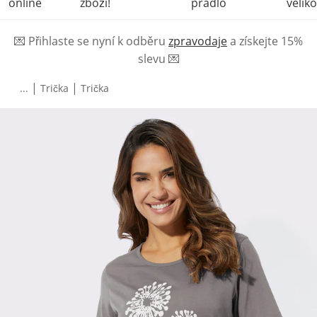
online
zboží!
prádlo
veliko
💌
Přihlaste se nyní k odběru
zpravodaje
a získejte 15%
slevu
💌
|
|
...
Trička
Trička