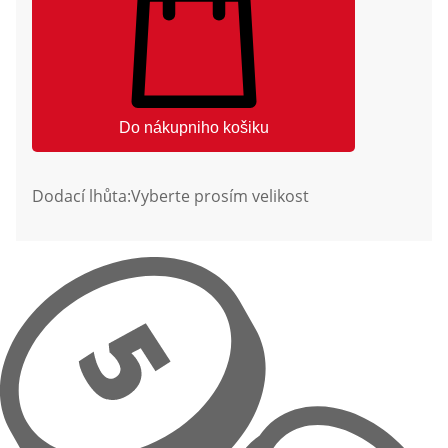
Do nákupniho košiku
Dodací lhůta:
Vyberte prosím velikost