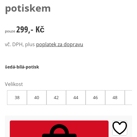
potiskem
299,- Kč
299,- Kč
pouze
vč. DPH, plus
poplatek za dopravu
šedá-bílá-potisk
Velikost
38
40
42
44
46
48
50