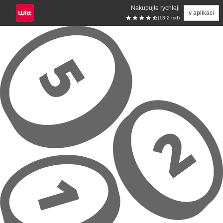
Nakupujte rychleji
v aplikaci
(13.2 tsd)
Přeskočit na hlavní obsah