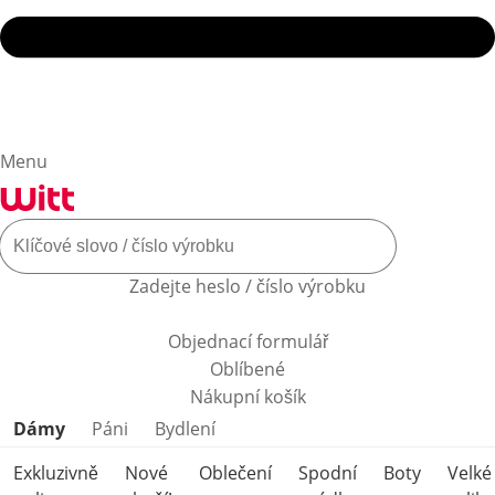
Menu
Zadejte heslo / číslo výrobku
Objednací formulář
Oblíbené
Nákupní košík
Přeskočit kategorie produktů
Dámy
Páni
Bydlení
Exkluzivně
Nové
Oblečení
Spodní
Boty
Velké