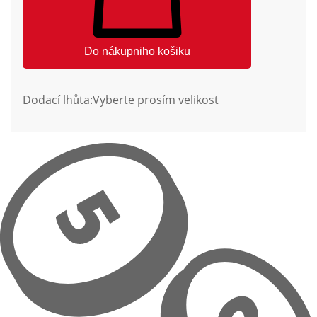
Do nákupniho košiku
Dodací lhůta:
Vyberte prosím velikost