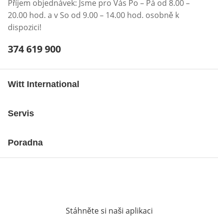
Příjem objednávek: Jsme pro Vás Po – Pá od 8.00 –
20.00 hod. a v So od 9.00 – 14.00 hod. osobně k
dispozici!
Telefonní číslo:
374 619 900
Otevření klienta telefonu
Witt International
Servis
Poradna
Stáhněte si naši aplikaci
Otevře v novém o