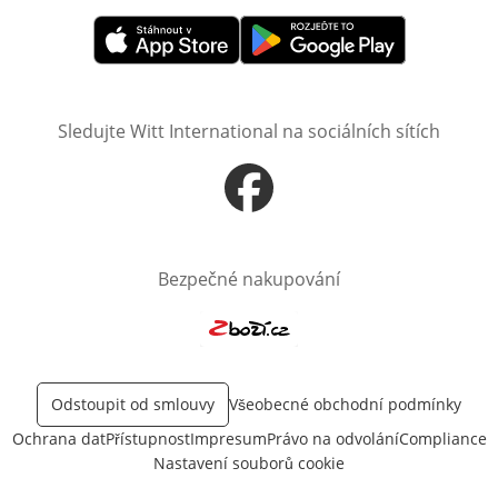
Otevře v novém okně
Otevře v novém okně
Sledujte Witt International na sociálních sítích
Otevře v novém okně
Bezpečné nakupování
Otevře v novém okně
Odstoupit od smlouvy
Všeobecné obchodní podmínky
Ochrana dat
Přístupnost
Impresum
Právo na odvolání
Compliance
Nastavení souborů cookie