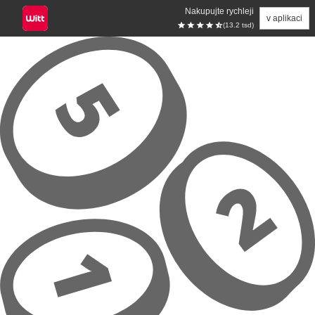
Nakupujte rychleji
v aplikaci
(13.2 tsd)
Přeskočit na hlavní obsah