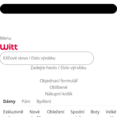
Menu
Zadejte heslo / číslo výrobku
Objednací formulář
Oblíbené
Nákupní košík
Přeskočit kategorie produktů
Dámy
Páni
Bydlení
Exkluzivně
Nové
Oblečení
Spodní
Boty
Velké