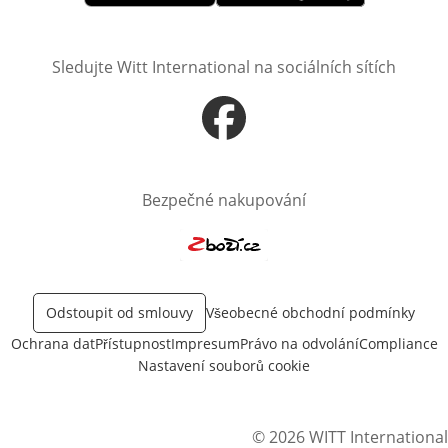
Otevře v novém okně
Otevře v novém okně
Sledujte Witt International na sociálních sítích
Otevře v novém okně
Bezpečné nakupování
Otevře v novém okně
Odstoupit od smlouvy
Všeobecné obchodní podmínky
Ochrana dat
Přístupnost
Impresum
Právo na odvolání
Compliance
Nastavení souborů cookie
© 2026 WITT International