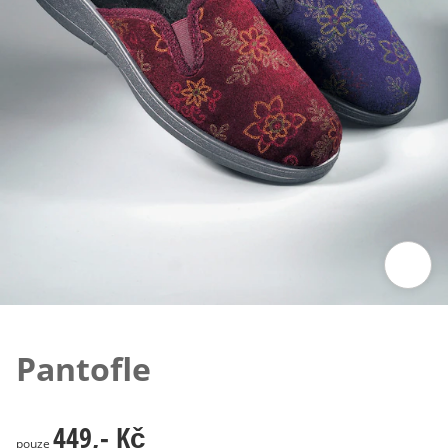
Klepnutím obrázek zvětšíte
Pantofle
449,- Kč
449,- Kč
pouze