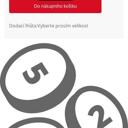
Do nákupniho košiku
Dodací lhůta:
Vyberte prosím velikost