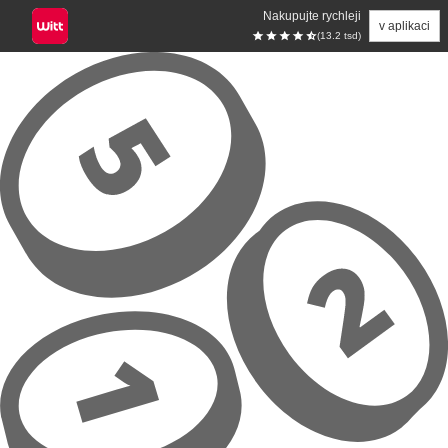
Nakupujte rychleji
v aplikaci
(13.2 tsd)
Přeskočit na hlavní obsah