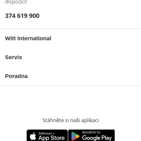
dispozici!
Telefonní číslo:
374 619 900
Otevření klienta telefonu
Witt International
Servis
Poradna
Stáhněte si naši aplikaci
Otevře v novém o