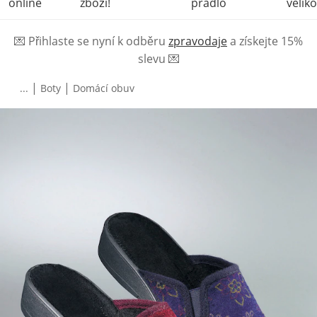
online
zboží!
prádlo
veliko
💌
Přihlaste se nyní k odběru
zpravodaje
a získejte 15%
slevu
💌
|
|
...
Boty
Domácí obuv