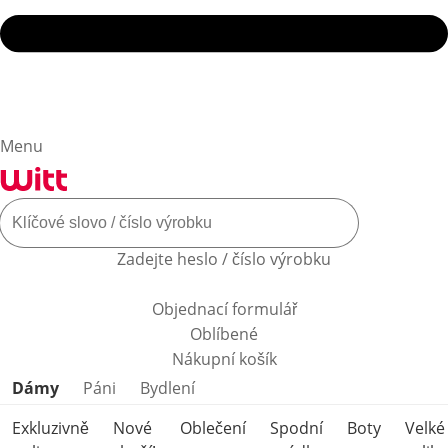
Menu
Zadejte heslo / číslo výrobku
Objednací formulář
Oblíbené
Nákupní košík
Přeskočit kategorie produktů
Dámy
Páni
Bydlení
Exkluzivně
Nové
Oblečení
Spodní
Boty
Velké