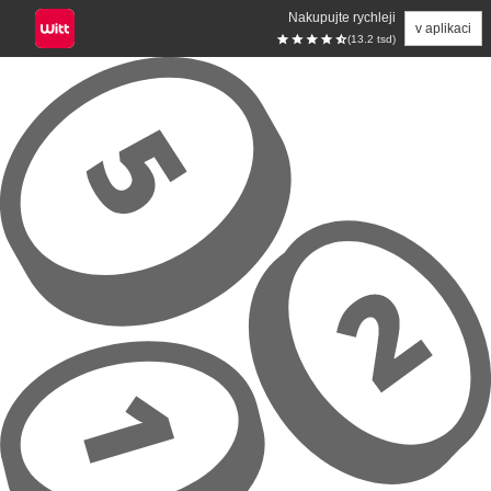
Nakupujte rychleji
v aplikaci
(13.2 tsd)
Přeskočit na hlavní obsah