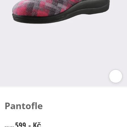
Klepnutím obrázek zvětšíte
Pantofle
599,- Kč
599,- Kč
pouze