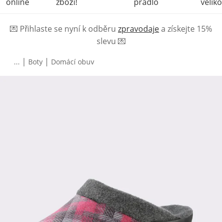
online
zboží!
prádlo
veliko
💌
Přihlaste se nyní k odběru
zpravodaje
a získejte 15%
slevu
💌
|
|
...
Boty
Domácí obuv