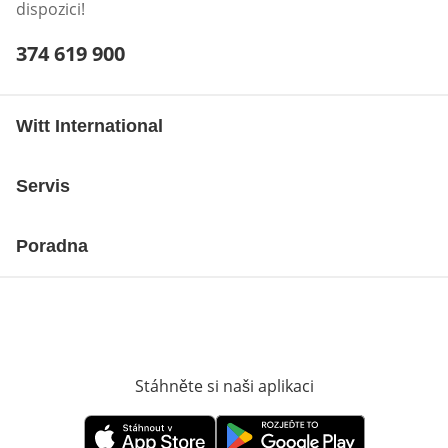
dispozici!
Telefonní číslo:
374 619 900
Otevření klienta telefonu
Witt International
Servis
Poradna
Stáhněte si naši aplikaci
Otevře v novém o