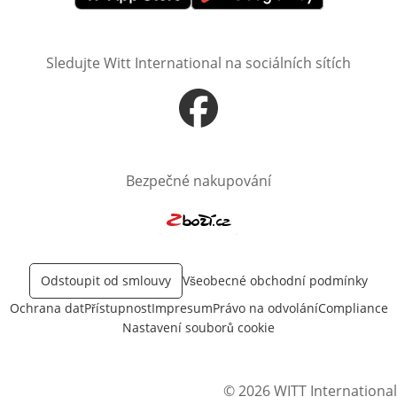
Otevře v novém okně
Otevře v novém okně
Sledujte Witt International na sociálních sítích
Otevře v novém okně
Bezpečné nakupování
Otevře v novém okně
Odstoupit od smlouvy
Všeobecné obchodní podmínky
Ochrana dat
Přístupnost
Impresum
Právo na odvolání
Compliance
Nastavení souborů cookie
© 2026 WITT International