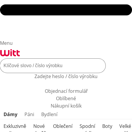
Menu
Zadejte heslo / číslo výrobku
Objednací formulář
Oblíbené
Nákupní košík
Přeskočit kategorie produktů
Dámy
Páni
Bydlení
Exkluzivně
Nové
Oblečení
Spodní
Boty
Velké