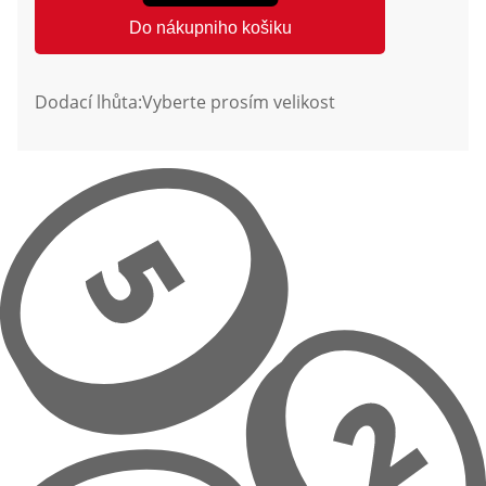
Do nákupniho košiku
Dodací lhůta:
Vyberte prosím velikost