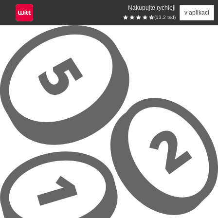
Nakupujte rychleji
v aplikaci
(13.2 tsd)
Přeskočit na hlavní obsah