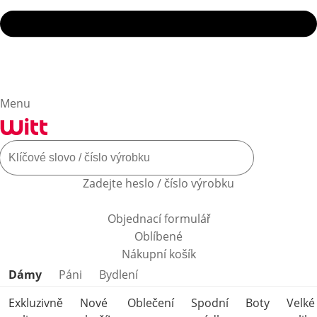
Menu
Zadejte heslo / číslo výrobku
Objednací formulář
Oblíbené
Nákupní košík
Přeskočit kategorie produktů
Dámy
Páni
Bydlení
Exkluzivně
Nové
Oblečení
Spodní
Boty
Velké