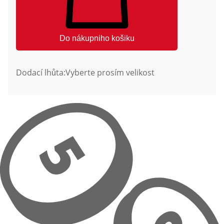
Do nákupniho košiku
Dodací lhůta:
Vyberte prosím velikost