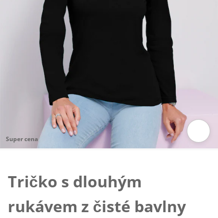
Super cena
Klepnutím obrázek zvětšíte
Tričko s dlouhým
rukávem z čisté bavlny