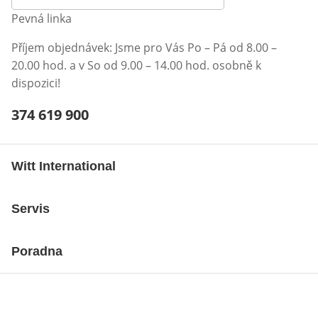
Pevná linka
Příjem objednávek: Jsme pro Vás Po – Pá od 8.00 –
20.00 hod. a v So od 9.00 – 14.00 hod. osobně k
dispozici!
Telefonní číslo:
374 619 900
Otevření klienta telefonu
Witt International
Servis
Poradna