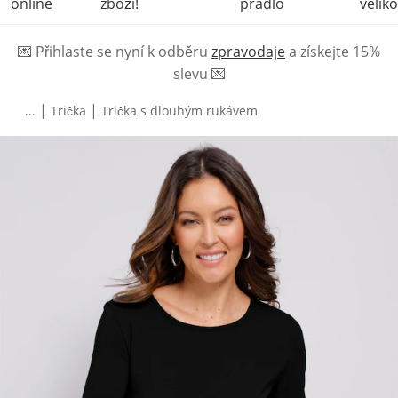
online
zboží!
prádlo
veliko
💌
Přihlaste se nyní k odběru
zpravodaje
a získejte 15%
slevu
💌
|
|
...
Trička
Trička s dlouhým rukávem