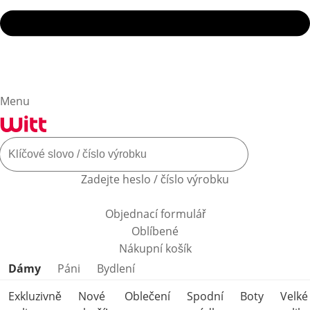
Menu
Zadejte heslo / číslo výrobku
Objednací formulář
Oblíbené
Nákupní košík
Přeskočit kategorie produktů
Dámy
Páni
Bydlení
Exkluzivně
Nové
Oblečení
Spodní
Boty
Velké