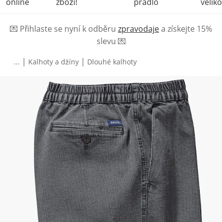
online
zboží!
prádlo
veliko
💌
Přihlaste se nyní k odběru
zpravodaje
a získejte 15%
slevu
💌
|
|
...
Kalhoty a džíny
Dlouhé kalhoty