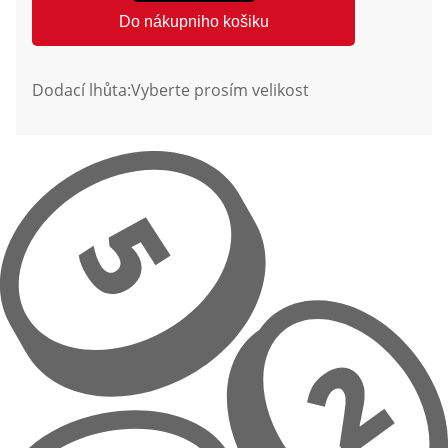
Do nákupniho košiku
Dodací lhůta:
Vyberte prosím velikost