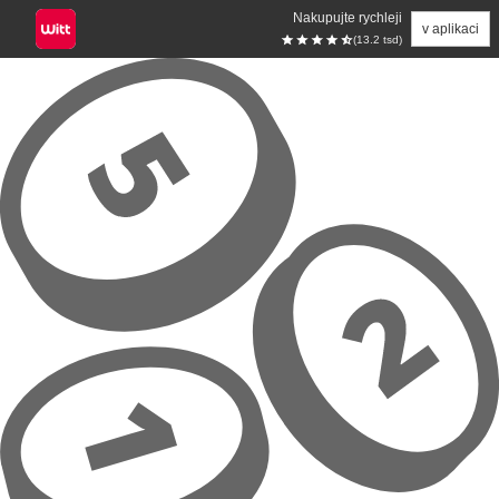
Nakupujte rychleji
v aplikaci
(13.2 tsd)
Přeskočit na hlavní obsah