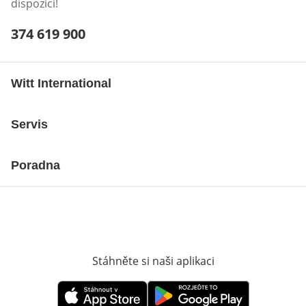
dispozici!
Telefonní číslo:
374 619 900
Otevření klienta telefonu
Witt International
Servis
Poradna
Stáhněte si naši aplikaci
Otevře v novém o