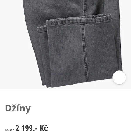
Klepnutím obrázek zvětšíte
Džíny
2 199,- Kč
2 199,- Kč
pouze