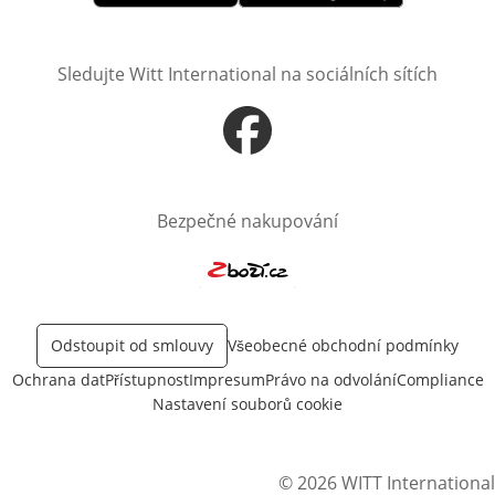
Otevře v novém okně
Otevře v novém okně
Sledujte Witt International na sociálních sítích
Otevře v novém okně
Bezpečné nakupování
Otevře v novém okně
Odstoupit od smlouvy
Všeobecné obchodní podmínky
Ochrana dat
Přístupnost
Impresum
Právo na odvolání
Compliance
Nastavení souborů cookie
© 2026 WITT International