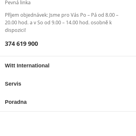
Pevná linka
Příjem objednávek: Jsme pro Vás Po – Pá od 8.00 –
20.00 hod. a v So od 9.00 – 14.00 hod. osobně k
dispozici!
Telefonní číslo:
374 619 900
Otevření klienta telefonu
Witt International
Servis
Poradna