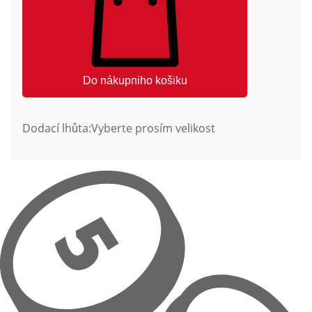
Do nákupniho košiku
Dodací lhůta:
Vyberte prosím velikost