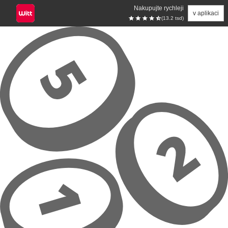
Nakupujte rychleji
v aplikaci
(13.2 tsd)
Přeskočit na hlavní obsah