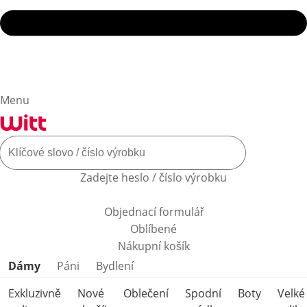
Menu
Zadejte heslo / číslo výrobku
Objednací formulář
Oblíbené
Nákupní košík
Přeskočit kategorie produktů
Dámy
Páni
Bydlení
Exkluzivně
Nové
Oblečení
Spodní
Boty
Velké