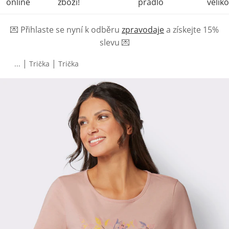
online
zboží!
prádlo
veliko
💌
Přihlaste se nyní k odběru
zpravodaje
a získejte 15%
slevu
💌
|
|
...
Trička
Trička