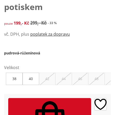
potiskem
zlevněná cena: 199,- Kč, původní cena: 299,- Kč
299,- Kč
199,- Kč
- 33 %
pouze
vč. DPH, plus
poplatek za dopravu
pudrová-růženínová
Velikost
38
40
42
44
46
48
50