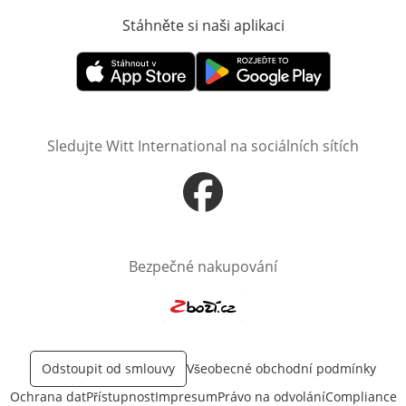
Stáhněte si naši aplikaci
Otevře v novém o
Otevře v novém okně
Otevře v novém okně
Sledujte Witt International na sociálních sítích
Otevře v novém okně
Bezpečné nakupování
Otevře v novém okně
Odstoupit od smlouvy
Všeobecné obchodní podmínky
Ochrana dat
Přístupnost
Impresum
Právo na odvolání
Compliance