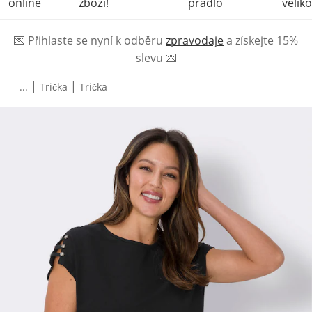
online
zboží!
prádlo
veliko
💌
Přihlaste se nyní k odběru
zpravodaje
a získejte 15%
slevu
💌
|
|
...
Trička
Trička