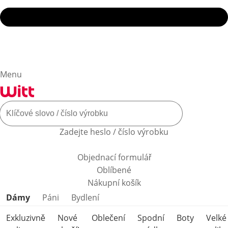
Menu
Zadejte heslo / číslo výrobku
Objednací formulář
Oblíbené
Nákupní košík
Přeskočit kategorie produktů
Dámy
Páni
Bydlení
Exkluzivně
Nové
Oblečení
Spodní
Boty
Velké