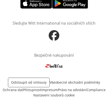
Otevře v novém okně
Otevře v novém okně
Sledujte Witt International na sociálních sítích
Otevře v novém okně
Bezpečné nakupování
Otevře v novém okně
Odstoupit od smlouvy
Všeobecné obchodní podmínky
Ochrana dat
Přístupnost
Impresum
Právo na odvolání
Compliance
Nastavení souborů cookie