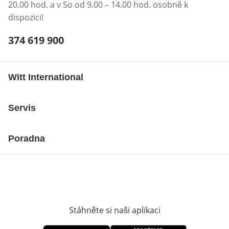
20.00 hod. a v So od 9.00 – 14.00 hod. osobně k
dispozici!
Telefonní číslo:
374 619 900
Otevření klienta telefonu
Witt International
Servis
Poradna
Stáhněte si naši aplikaci
Otevře v novém o