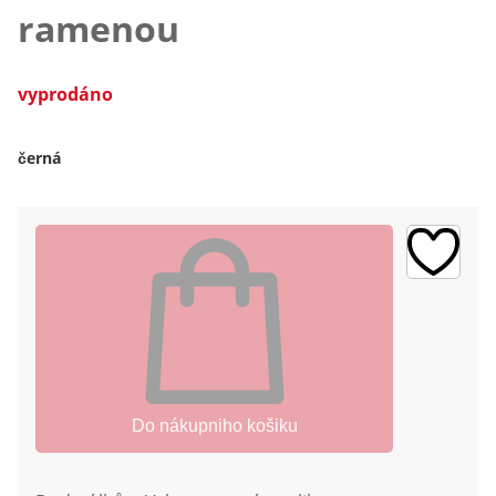
ramenou
vyprodáno
černá
Do nákupniho košiku