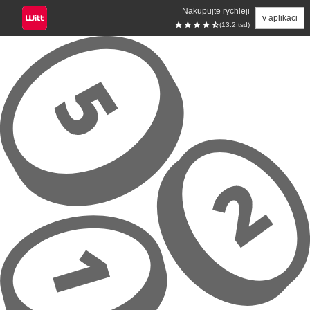
Nakupujte rychleji
v aplikaci
(13.2 tsd)
Přeskočit na hlavní obsah