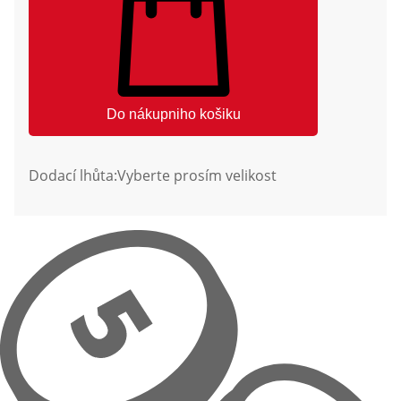
Do nákupniho košiku
Dodací lhůta:
Vyberte prosím velikost