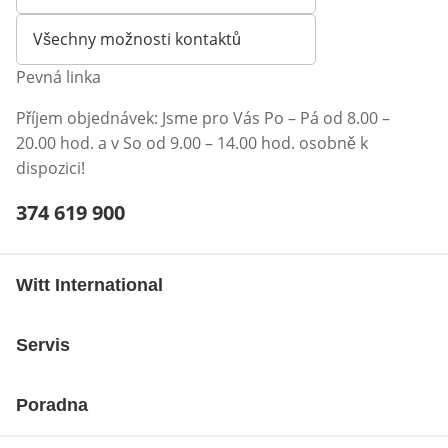
Otevírá e-mailového klienta
Všechny možnosti kontaktů
Pevná linka
Příjem objednávek: Jsme pro Vás Po – Pá od 8.00 –
20.00 hod. a v So od 9.00 – 14.00 hod. osobně k
dispozici!
Telefonní číslo:
374 619 900
Otevření klienta telefonu
Witt International
Servis
Poradna