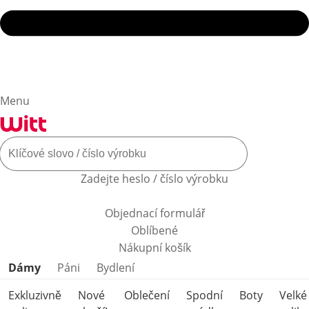
Menu
Zadejte heslo / číslo výrobku
Objednací formulář
Oblíbené
Nákupní košík
Přeskočit kategorie produktů
Dámy
Páni
Bydlení
Exkluzivně
Nové
Oblečení
Spodní
Boty
Velké