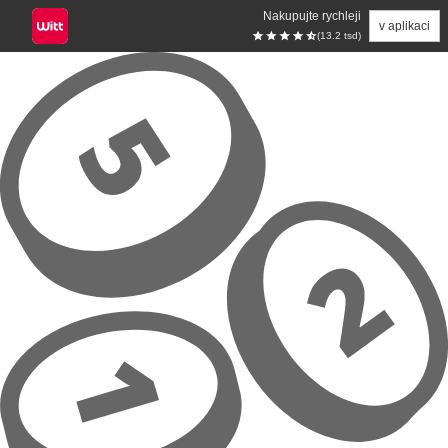
Nakupujte rychleji
v aplikaci
(13.2 tsd)
Přeskočit na hlavní obsah