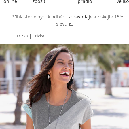
online
zboží!
prádlo
veliko
💌
Přihlaste se nyní k odběru
zpravodaje
a získejte 15%
slevu
💌
|
|
...
Trička
Trička