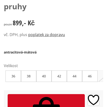
pruhy
899,- Kč
899,- Kč
pouze
vč. DPH, plus
poplatek za dopravu
antracitová-mátová
Velikost
36
38
40
42
44
46
48