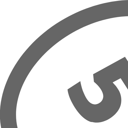
Přeskočit na hlavní obsah