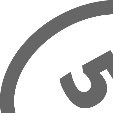
Přeskočit na hlavní obsah