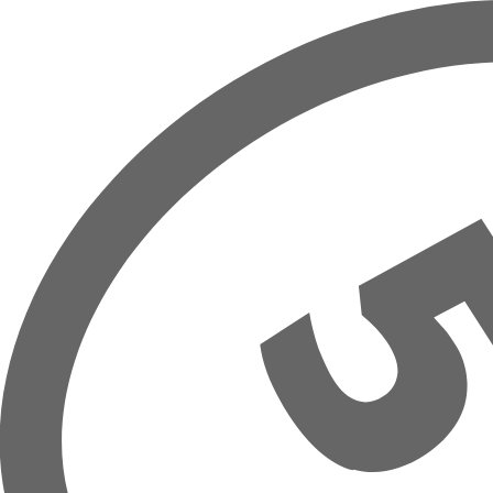
Přeskočit na hlavní obsah