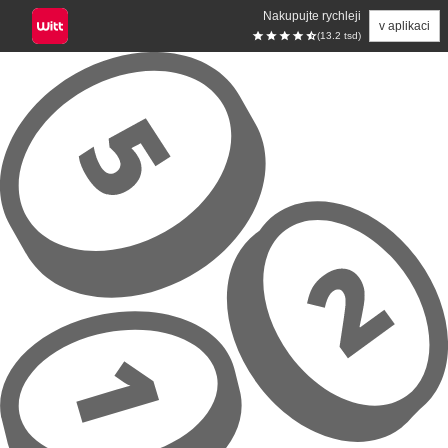
Nakupujte rychleji
v aplikaci
(13.2 tsd)
Přeskočit na hlavní obsah