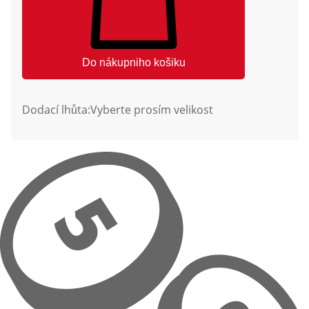
Do nákupniho košiku
Dodací lhůta:
Vyberte prosím velikost