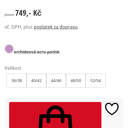
749,- Kč
749,- Kč
pouze
vč. DPH, plus
poplatek za dopravu
orchideová-ecru-potisk
Velikost
36/38
40/42
44/46
48/50
52/54