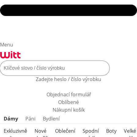
Menu
Zadejte heslo / číslo výrobku
Objednací formulář
Oblíbené
Nákupní košík
Přeskočit kategorie produktů
Dámy
Páni
Bydlení
Exkluzivně
Nové
Oblečení
Spodní
Boty
Velké