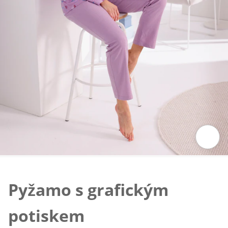
Klepnutím obrázek zvětšíte
Pyžamo s grafickým
potiskem