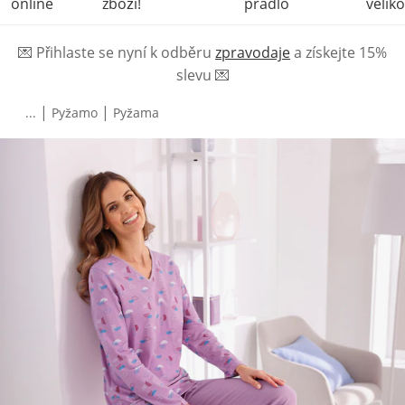
online
zboží!
prádlo
veliko
💌
Přihlaste se nyní k odběru
zpravodaje
a získejte 15%
slevu
💌
|
|
...
Pyžamo
Pyžama