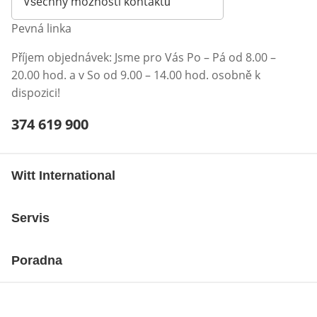
Všechny možnosti kontaktů
Pevná linka
Příjem objednávek: Jsme pro Vás Po – Pá od 8.00 –
20.00 hod. a v So od 9.00 – 14.00 hod. osobně k
dispozici!
Telefonní číslo:
374 619 900
Otevření klienta telefonu
Witt International
Servis
Poradna