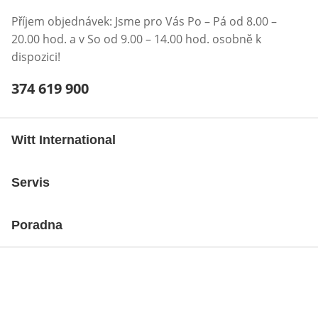
Příjem objednávek: Jsme pro Vás Po – Pá od 8.00 –
20.00 hod. a v So od 9.00 – 14.00 hod. osobně k
dispozici!
Telefonní číslo:
374 619 900
Otevření klienta telefonu
Witt International
Servis
Poradna