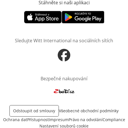
Stáhněte si naši aplikaci
Otevře v novém o
Otevře v novém okně
Otevře v novém okně
Sledujte Witt International na sociálních sítích
Otevře v novém okně
Bezpečné nakupování
Otevře v novém okně
Odstoupit od smlouvy
Všeobecné obchodní podmínky
Ochrana dat
Přístupnost
Impresum
Právo na odvolání
Compliance
Nastavení souborů cookie