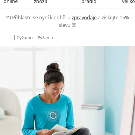
online
zboží!
prádlo
veliko
💌
Přihlaste se nyní k odběru
zpravodaje
a získejte 15%
slevu
💌
|
|
...
Pyžamo
Pyžama