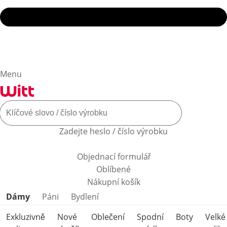
Menu
Zadejte heslo / číslo výrobku
Objednací formulář
Oblíbené
Nákupní košík
Přeskočit kategorie produktů
Dámy
Páni
Bydlení
Exkluzivně
Nové
Oblečení
Spodní
Boty
Velké