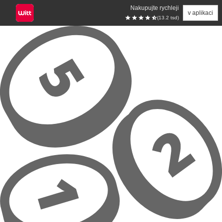
Nakupujte rychleji
v aplikaci
(13.2 tsd)
Přeskočit na hlavní obsah