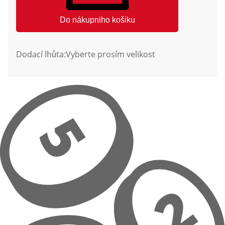
Do nákupniho košiku
Dodací lhůta:
Vyberte prosím velikost