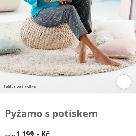
Exkluzivně online
Klepnutím obrázek zvětšíte
Pyžamo s potiskem
1 199,- Kč
1 199,- Kč
pouze