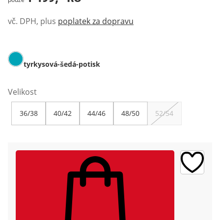
vč. DPH, plus
poplatek za dopravu
tyrkysová-šedá-potisk
Velikost
36/38
40/42
44/46
48/50
52/54