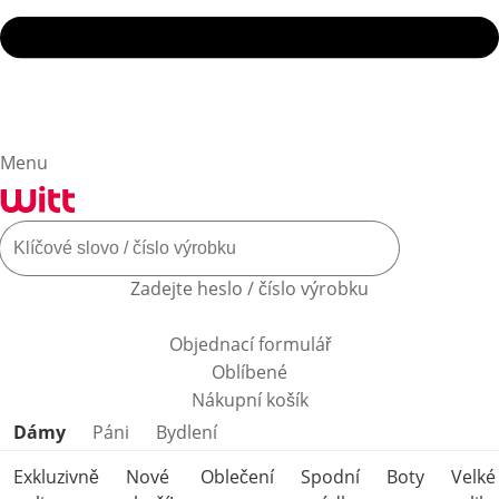
Menu
Zadejte heslo / číslo výrobku
Objednací formulář
Oblíbené
Nákupní košík
Přeskočit kategorie produktů
Dámy
Páni
Bydlení
Exkluzivně
Nové
Oblečení
Spodní
Boty
Velké