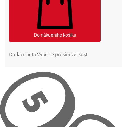
Do nákupniho košiku
Dodací lhůta:
Vyberte prosím velikost