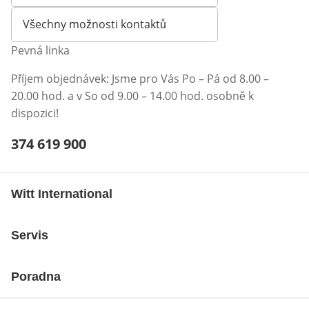
Všechny možnosti kontaktů
Pevná linka
Příjem objednávek: Jsme pro Vás Po – Pá od 8.00 –
20.00 hod. a v So od 9.00 – 14.00 hod. osobně k
dispozici!
Telefonní číslo:
374 619 900
Otevření klienta telefonu
Witt International
Servis
Poradna