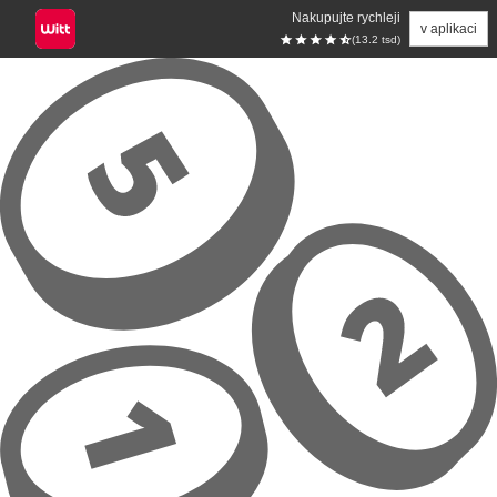
Nakupujte rychleji
v aplikaci
(13.2 tsd)
Přeskočit na hlavní obsah