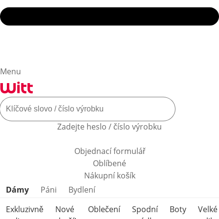
Menu
Zadejte heslo / číslo výrobku
Objednací formulář
Oblíbené
Nákupní košík
Přeskočit kategorie produktů
Dámy
Páni
Bydlení
Exkluzivně
Nové
Oblečení
Spodní
Boty
Velké