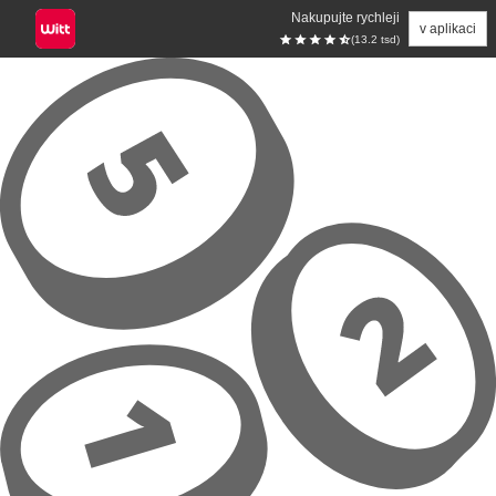
Nakupujte rychleji
v aplikaci
(13.2 tsd)
Přeskočit na hlavní obsah