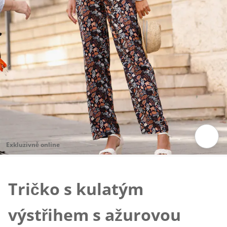
Exkluzivně online
Klepnutím obrázek zvětšíte
Tričko s kulatým
výstřihem s ažurovou