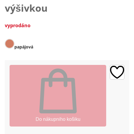
výšivkou
vyprodáno
papájová
Do nákupniho košiku