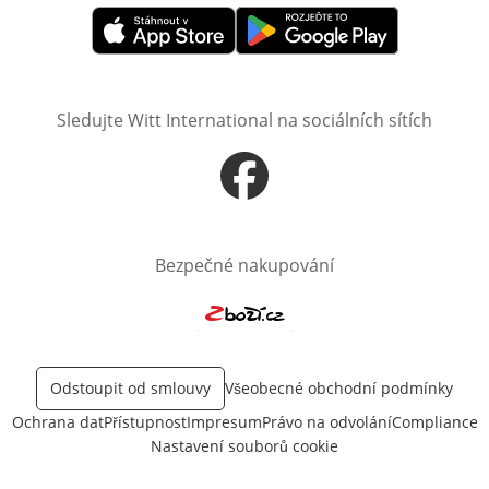
Otevře v novém okně
Otevře v novém okně
Sledujte Witt International na sociálních sítích
Otevře v novém okně
Bezpečné nakupování
Otevře v novém okně
Odstoupit od smlouvy
Všeobecné obchodní podmínky
Ochrana dat
Přístupnost
Impresum
Právo na odvolání
Compliance
Nastavení souborů cookie