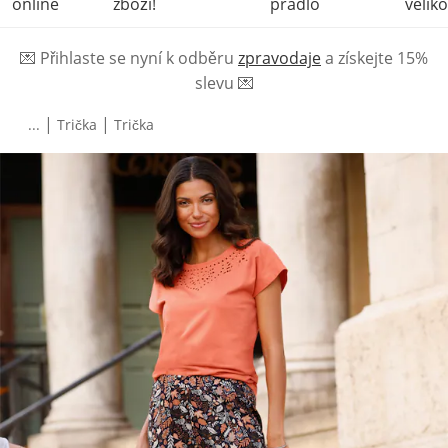
online
zboží!
prádlo
veliko
💌
Přihlaste se nyní k odběru
zpravodaje
a získejte 15%
slevu
💌
|
|
...
Trička
Trička