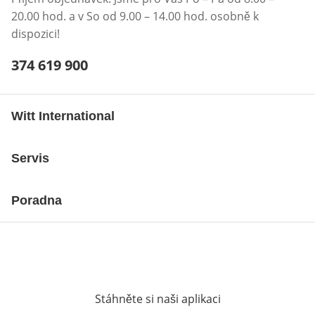
20.00 hod. a v So od 9.00 – 14.00 hod. osobně k
dispozici!
Telefonní číslo:
374 619 900
Otevření klienta telefonu
Witt International
Servis
Poradna
Stáhněte si naši aplikaci
Otevře v novém o