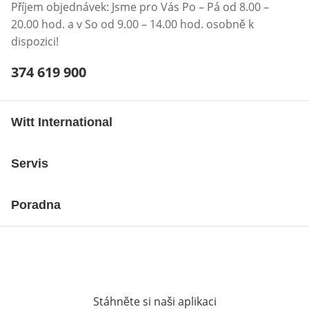
Příjem objednávek: Jsme pro Vás Po – Pá od 8.00 –
20.00 hod. a v So od 9.00 – 14.00 hod. osobně k
dispozici!
Telefonní číslo:
374 619 900
Otevření klienta telefonu
Witt International
Servis
Poradna
Stáhněte si naši aplikaci
Otevře v novém o