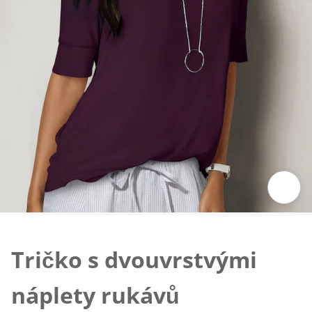
Klepnutím obrázek zvětšíte
Tričko s dvouvrstvými
náplety rukávů