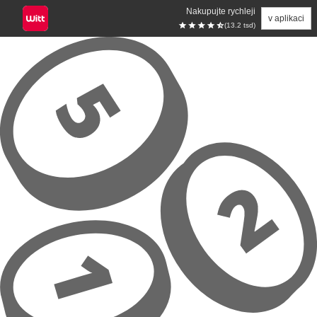
Nakupujte rychleji
v aplikaci
(13.2 tsd)
Přeskočit na hlavní obsah