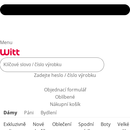
Menu
Zadejte heslo / číslo výrobku
Objednací formulář
Oblíbené
Nákupní košík
Přeskočit kategorie produktů
Dámy
Páni
Bydlení
Exkluzivně
Nové
Oblečení
Spodní
Boty
Velké