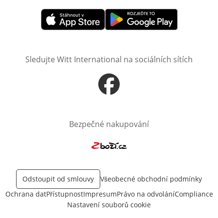
Otevře v novém okně
Otevře v novém okně
Sledujte Witt International na sociálních sítích
Otevře v novém okně
Bezpečné nakupování
Otevře v novém okně
Odstoupit od smlouvy
Všeobecné obchodní podmínky
Ochrana dat
Přístupnost
Impresum
Právo na odvolání
Compliance
Nastavení souborů cookie