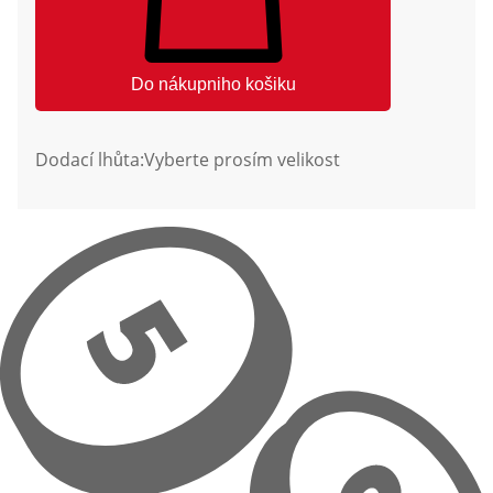
Do nákupniho košiku
Dodací lhůta:
Vyberte prosím velikost