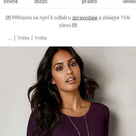
online
zboží!
prádlo
veliko
💌
Přihlaste se nyní k odběru
zpravodaje
a získejte 15%
slevu
💌
|
|
...
Trička
Trička