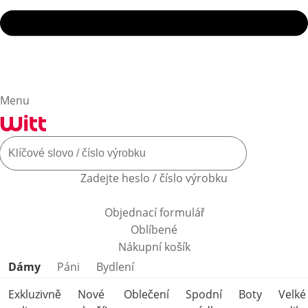
Menu
Zadejte heslo / číslo výrobku
Objednací formulář
Oblíbené
Nákupní košík
Přeskočit kategorie produktů
Dámy
Páni
Bydlení
Exkluzivně
Nové
Oblečení
Spodní
Boty
Velké