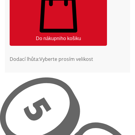
Do nákupniho košiku
Dodací lhůta:
Vyberte prosím velikost