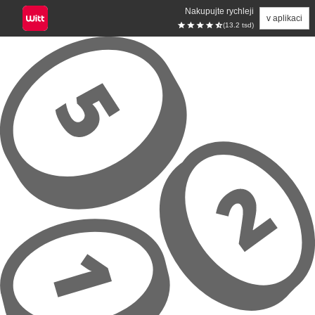
Nakupujte rychleji
v aplikaci
(13.2 tsd)
Přeskočit na hlavní obsah