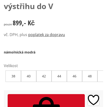
výstřihu do V
899,- Kč
899,- Kč
pouze
vč. DPH, plus
poplatek za dopravu
námořnická modrá
Velikost
38
40
42
44
46
48
50