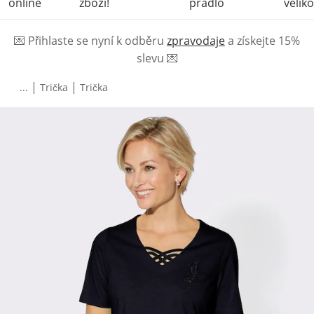
online
zboží!
prádlo
veliko
💌
Přihlaste se nyní k odběru
zpravodaje
a získejte 15%
slevu
💌
|
|
...
Trička
Trička