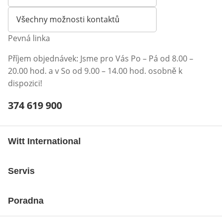
Otevírá e-mailového klienta
Všechny možnosti kontaktů
Pevná linka
Příjem objednávek: Jsme pro Vás Po – Pá od 8.00 –
20.00 hod. a v So od 9.00 – 14.00 hod. osobně k
dispozici!
Telefonní číslo:
374 619 900
Otevření klienta telefonu
Witt International
Servis
Poradna