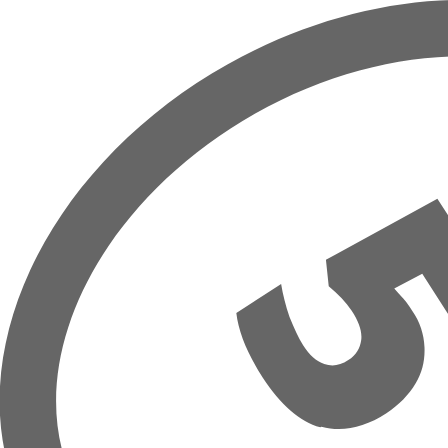
Přeskočit na hlavní obsah