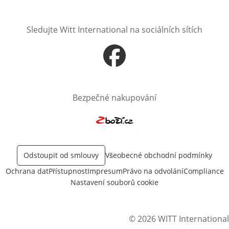
Sledujte Witt International na sociálních sítích
Otevře v novém okně
Bezpečné nakupování
Otevře v novém okně
Odstoupit od smlouvy
Všeobecné obchodní podmínky
Ochrana dat
Přístupnost
Impresum
Právo na odvolání
Compliance
Nastavení souborů cookie
© 2026 WITT International