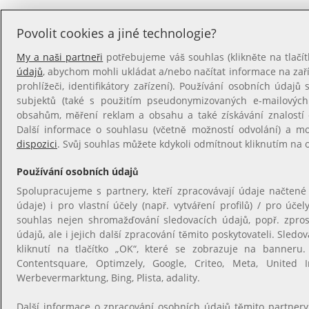
Povolit cookies a jiné technologie?
My a naši partneři
potřebujeme váš souhlas (klikněte na tlačít
údajů
, abychom mohli ukládat a/nebo načítat informace na zaříz
prohlížeči, identifikátory zařízení). Používání osobních údajů s
subjektů (také s použitím pseudonymizovaných e-mailovýc
obsahům, měření reklam a obsahu a také získávání znalostí o
Další informace o souhlasu (včetně možností odvolání) a m
dispozici
. Svůj souhlas můžete kdykoli odmítnout kliknutím na
Používání osobních údajů
Spolupracujeme s partnery, kteří zpracovávají údaje načtené
údaje) i pro vlastní účely (např. vytváření profilů) / pro úče
souhlas nejen shromažďování sledovacích údajů, popř. zpro
údajů, ale i jejich další zpracování těmito poskytovateli. Sle
kliknutí na tlačítko „OK“, které se zobrazuje na banneru. 
Contentsquare, Optimzely, Google, Criteo, Meta, United In
Werbevermarktung, Bing, Plista, adality.
Další informace o zpracování osobních údajů těmito partner