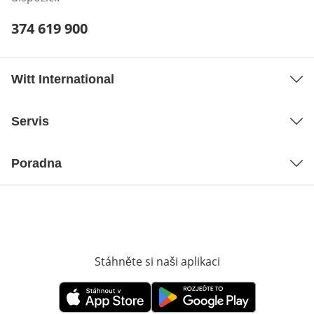
Telefonní číslo:
374 619 900
Otevření klienta telefonu
Witt International
Servis
Poradna
Stáhněte si naši aplikaci
Otevře v novém o
Otevře v novém okně
Otevře v novém okně