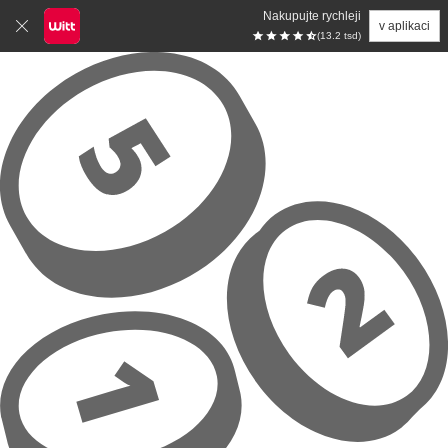
Nakupujte rychleji
v aplikaci
(13.2 tsd)
Přeskočit na hlavní obsah