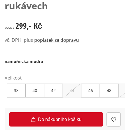
rukávech
299,- Kč
299,- Kč
pouze
vč. DPH, plus
poplatek za dopravu
námořnická modrá
Velikost
38
40
42
44
46
48
50
Do nákupniho košiku