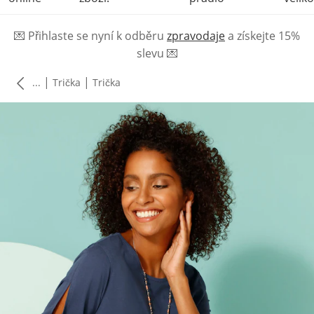
💌
Přihlaste se nyní k odběru
zpravodaje
a získejte 15%
slevu
💌
|
|
...
Trička
Trička