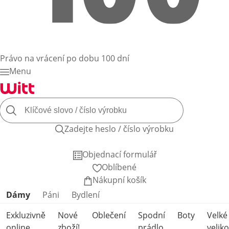
Právo na vrácení po dobu 100 dní
Menu
Zadejte heslo / číslo výrobku
Objednací formulář
Oblíbené
Nákupní košík
Přeskočit kategorie produktů
Dámy
Páni
Bydlení
Exkluzivně
Nové
Oblečení
Spodní
Boty
Velké
online
zboží!
prádlo
veliko