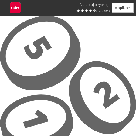
Nakupujte rychleji
v aplikaci
(13.2 tsd)
Přeskočit na hlavní obsah