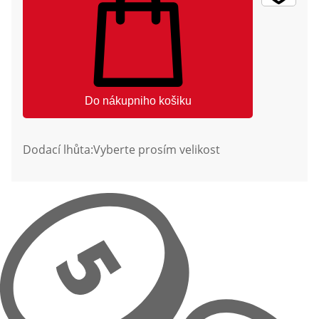
Do nákupniho košiku
Dodací lhůta:
Vyberte prosím velikost