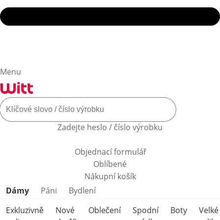
Menu
Zadejte heslo / číslo výrobku
Objednací formulář
Oblíbené
Nákupní košík
Přeskočit kategorie produktů
Dámy
Páni
Bydlení
Exkluzivně
Nové
Oblečení
Spodní
Boty
Velké