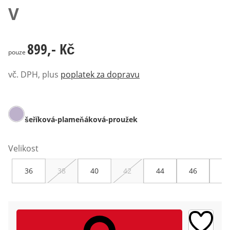
V
899,- Kč
899,- Kč
pouze
vč. DPH, plus
poplatek za dopravu
šeříková-plameňáková-proužek
Velikost
36
38
40
42
44
46
48