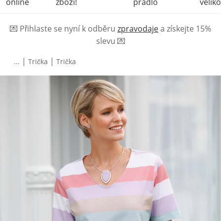
online
zboží!
prádlo
veliko
💌
Přihlaste se nyní k odběru
zpravodaje
a získejte 15%
slevu
💌
|
|
...
Trička
Trička