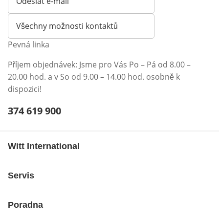
Odeslat e-mail
Otevírá e-mailového klienta
Všechny možnosti kontaktů
Pevná linka
Příjem objednávek: Jsme pro Vás Po – Pá od 8.00 –
20.00 hod. a v So od 9.00 – 14.00 hod. osobně k
dispozici!
Telefonní číslo:
374 619 900
Otevření klienta telefonu
Witt International
Servis
Poradna