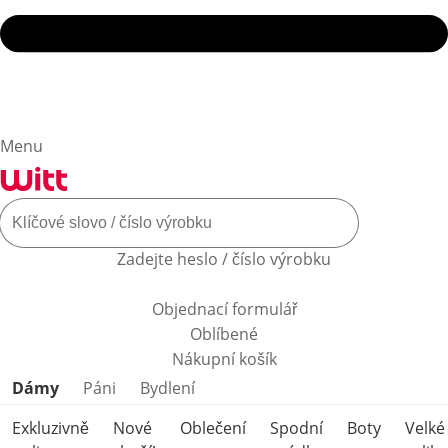
Menu
Zadejte heslo / číslo výrobku
Objednací formulář
Oblíbené
Nákupní košík
Přeskočit kategorie produktů
Dámy
Páni
Bydlení
Exkluzivně
Nové
Oblečení
Spodní
Boty
Velké