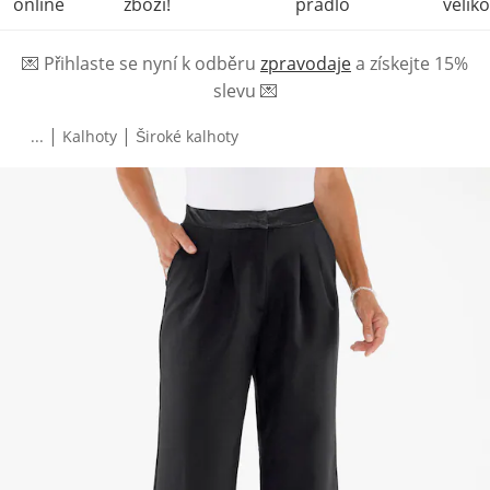
online
zboží!
prádlo
veliko
💌
Přihlaste se nyní k odběru
zpravodaje
a získejte 15%
slevu
💌
|
|
...
Kalhoty
Široké kalhoty