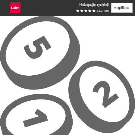
Nakupujte rychleji
v aplikaci
(13.2 tsd)
Přeskočit na hlavní obsah