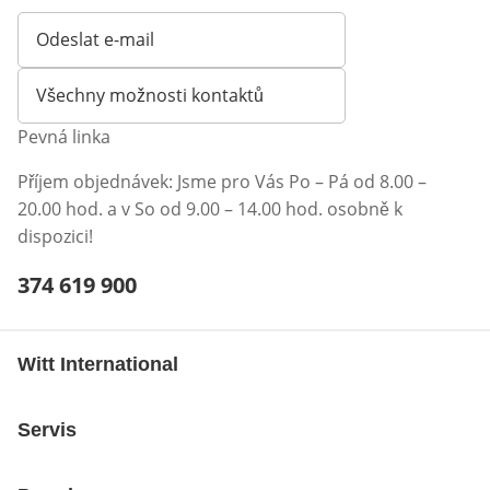
Odeslat e-mail
Otevírá e-mailového klienta
Všechny možnosti kontaktů
Pevná linka
Příjem objednávek: Jsme pro Vás Po – Pá od 8.00 –
20.00 hod. a v So od 9.00 – 14.00 hod. osobně k
dispozici!
Telefonní číslo:
374 619 900
Otevření klienta telefonu
Witt International
Servis