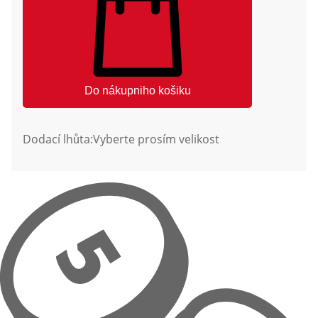
Do nákupniho košiku
Dodací lhůta:
Vyberte prosím velikost