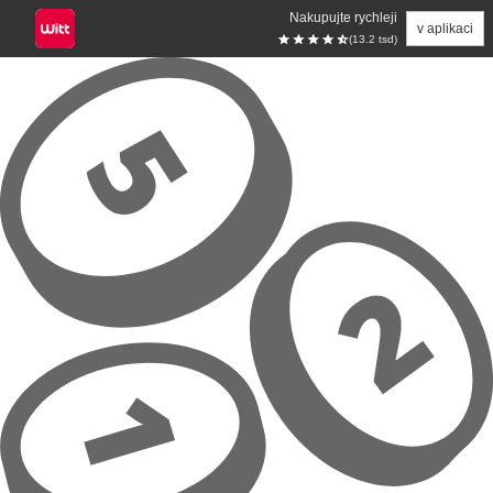
Nakupujte rychleji
v aplikaci
(13.2 tsd)
Přeskočit na hlavní obsah