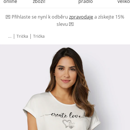
online
zboží!
prádlo
veliko
💌
Přihlaste se nyní k odběru
zpravodaje
a získejte 15%
slevu
💌
|
|
...
Trička
Trička