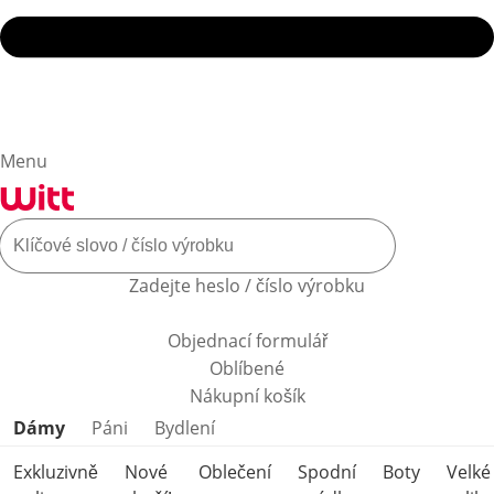
Menu
Zadejte heslo / číslo výrobku
Objednací formulář
Oblíbené
Nákupní košík
Přeskočit kategorie produktů
Dámy
Páni
Bydlení
Exkluzivně
Nové
Oblečení
Spodní
Boty
Velké