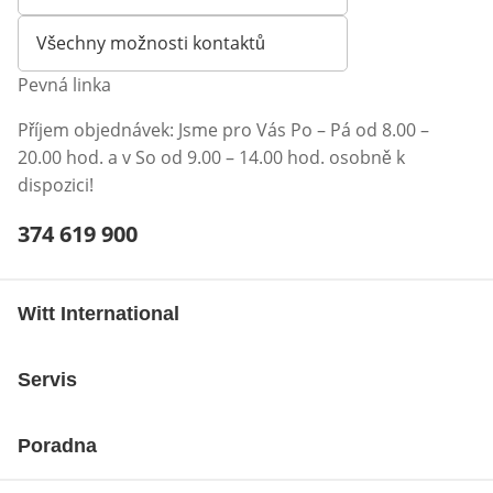
Otevírá e-mailového klienta
Všechny možnosti kontaktů
Pevná linka
Příjem objednávek: Jsme pro Vás Po – Pá od 8.00 –
20.00 hod. a v So od 9.00 – 14.00 hod. osobně k
dispozici!
Telefonní číslo:
374 619 900
Otevření klienta telefonu
Witt International
Servis
Poradna