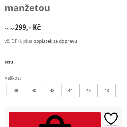
manžetou
299,- Kč
299,- Kč
pouze
vč. DPH, plus
poplatek za dopravu
ecru
Velikost
38
40
42
44
46
48
50