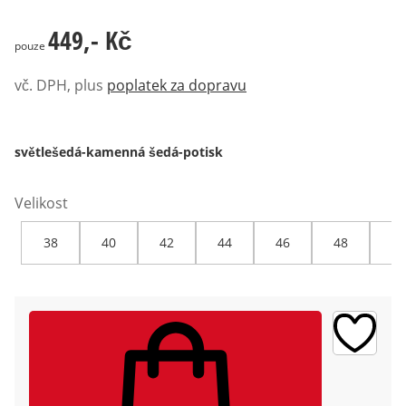
449,- Kč
449,- Kč
pouze
vč. DPH, plus
poplatek za dopravu
světlešedá-kamenná šedá-potisk
Velikost
38
40
42
44
46
48
50