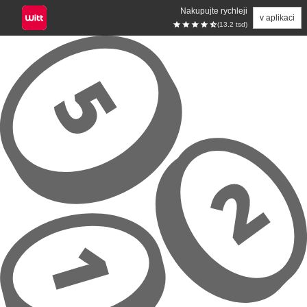
Nakupujte rychleji
v aplikaci
(13.2 tsd)
Přeskočit na hlavní obsah