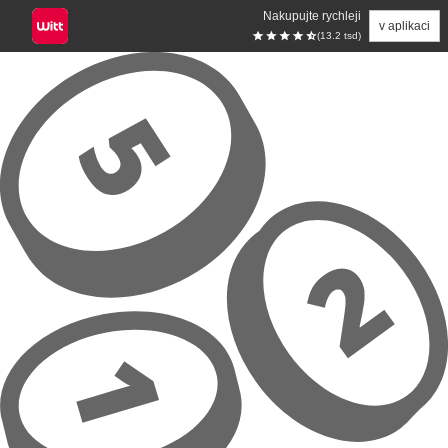
Nakupujte rychleji
v aplikaci
(13.2 tsd)
Přeskočit na hlavní obsah