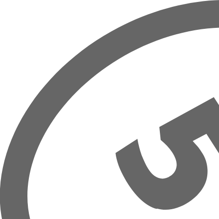
Přeskočit na hlavní obsah