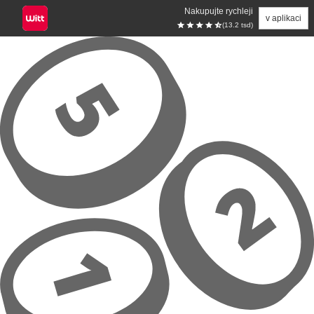
Nakupujte rychleji
v aplikaci
(13.2 tsd)
Přeskočit na hlavní obsah