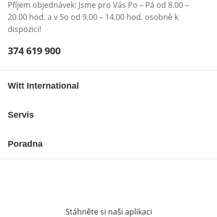
Příjem objednávek: Jsme pro Vás Po – Pá od 8.00 –
20.00 hod. a v So od 9.00 – 14.00 hod. osobně k
dispozici!
Telefonní číslo:
374 619 900
Otevření klienta telefonu
Witt International
Servis
Poradna
Stáhněte si naši aplikaci
Otevře v novém o