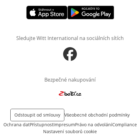
Otevře v novém okně
Otevře v novém okně
Sledujte Witt International na sociálních sítích
Otevře v novém okně
Bezpečné nakupování
Otevře v novém okně
Odstoupit od smlouvy
Všeobecné obchodní podmínky
Ochrana dat
Přístupnost
Impresum
Právo na odvolání
Compliance
Nastavení souborů cookie