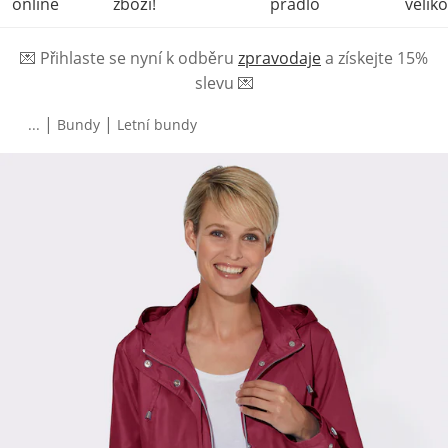
online
zboží!
prádlo
veliko
💌
Přihlaste se nyní k odběru
zpravodaje
a získejte 15%
slevu
💌
|
|
...
Bundy
Letní bundy