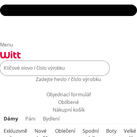
Menu
Zadejte heslo / číslo výrobku
Objednací formulář
Oblíbené
Nákupní košík
Přeskočit kategorie produktů
Dámy
Páni
Bydlení
Exkluzivně
Nové
Oblečení
Spodní
Boty
Velké