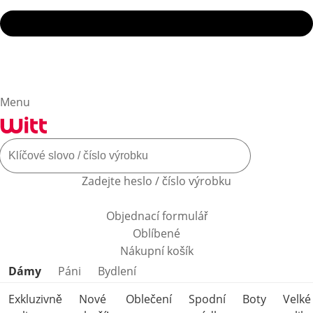
Menu
Zadejte heslo / číslo výrobku
Objednací formulář
Oblíbené
Nákupní košík
Přeskočit kategorie produktů
Dámy
Páni
Bydlení
Exkluzivně
Nové
Oblečení
Spodní
Boty
Velké