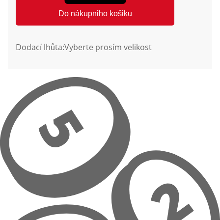
Do nákupniho košiku
Dodací lhůta:
Vyberte prosím velikost