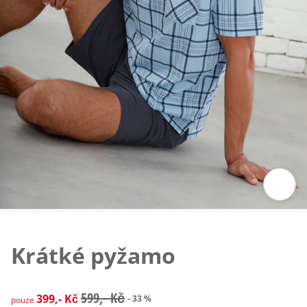
Klepnutím obrázek zvětšíte
Krátké pyžamo
zlevněná cena: 399,- Kč, původní cena: 599,- Kč
599,- Kč
399,- Kč
- 33 %
pouze