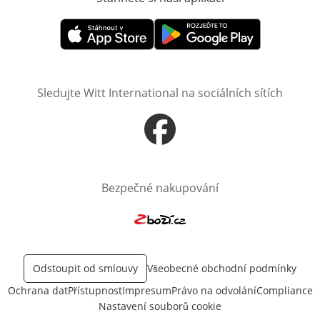
Otevře v novém okně
Otevře v novém okně
Sledujte Witt International na sociálních sítích
Otevře v novém okně
Bezpečné nakupování
Otevře v novém okně
Odstoupit od smlouvy
Všeobecné obchodní podmínky
Ochrana dat
Přístupnost
Impresum
Právo na odvolání
Compliance
Nastavení souborů cookie