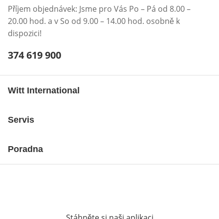
Příjem objednávek: Jsme pro Vás Po – Pá od 8.00 –
20.00 hod. a v So od 9.00 – 14.00 hod. osobně k
dispozici!
Telefonní číslo:
374 619 900
Otevření klienta telefonu
Witt International
Servis
Poradna
Stáhněte si naši aplikaci
Otevře v novém o