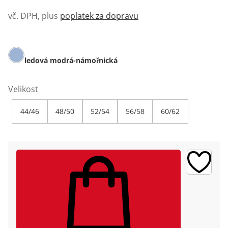
vč. DPH, plus
poplatek za dopravu
ledová modrá-námořnická
Velikost
44/46
48/50
52/54
56/58
60/62