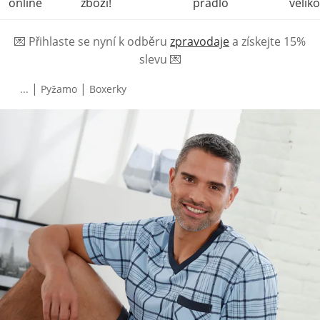
online
zboží!
prádlo
veliko
💌
Přihlaste se nyní k odběru
zpravodaje
a získejte 15%
slevu
💌
|
|
...
Pyžamo
Boxerky