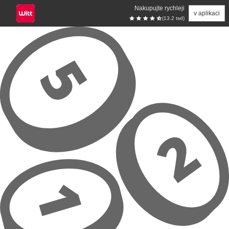
Nakupujte rychleji
v aplikaci
(13.2 tsd)
Přeskočit na hlavní obsah