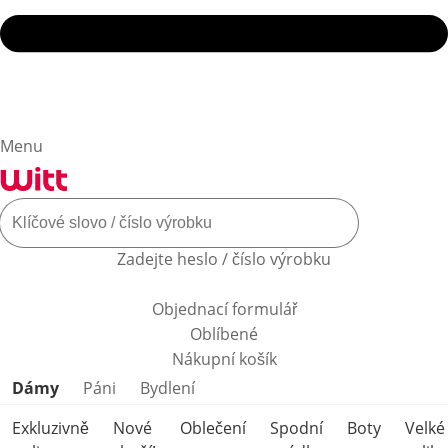
Menu
Zadejte heslo / číslo výrobku
Objednací formulář
Oblíbené
Nákupní košík
Přeskočit kategorie produktů
Dámy
Páni
Bydlení
Exkluzivně
Nové
Oblečení
Spodní
Boty
Velké