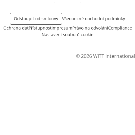
Otevře v novém okně
Odstoupit od smlouvy
Všeobecné obchodní podmínky
Ochrana dat
Přístupnost
Impresum
Právo na odvolání
Compliance
Nastavení souborů cookie
© 2026 WITT International