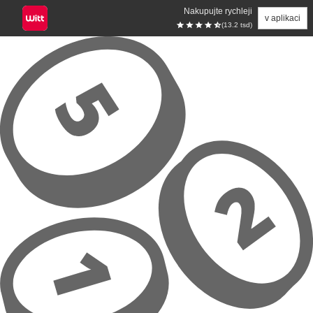
Nakupujte rychleji
v aplikaci
(13.2 tsd)
Přeskočit na hlavní obsah