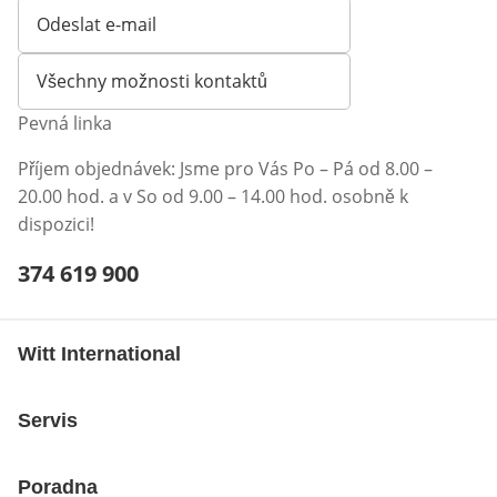
Odeslat e-mail
Otevírá e-mailového klienta
Všechny možnosti kontaktů
Pevná linka
Příjem objednávek: Jsme pro Vás Po – Pá od 8.00 –
20.00 hod. a v So od 9.00 – 14.00 hod. osobně k
dispozici!
Telefonní číslo:
374 619 900
Otevření klienta telefonu
Witt International
Servis
Poradna