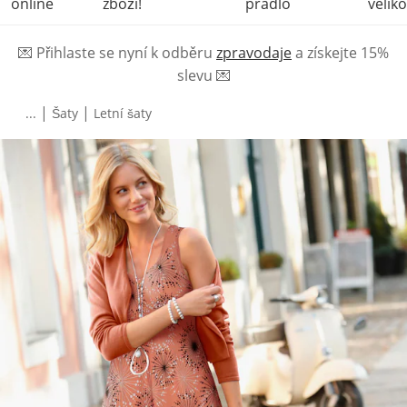
online
zboží!
prádlo
veliko
💌
Přihlaste se nyní k odběru
zpravodaje
a získejte 15%
slevu
💌
|
|
...
Šaty
Letní šaty