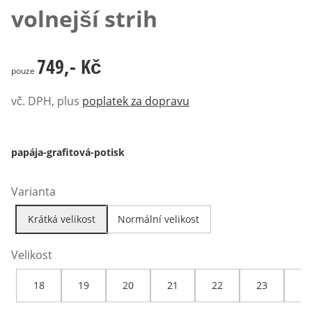
volnejší strih
749,- Kč
749,- Kč
pouze
vč. DPH, plus
poplatek za dopravu
papája-grafitová-potisk
Varianta
Krátká velikost
Normální velikost
Velikost
18
19
20
21
22
23
24