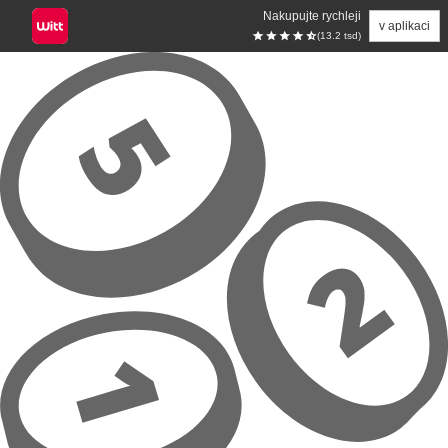
Nakupujte rychleji
v aplikaci
(13.2 tsd)
Přeskočit na hlavní obsah