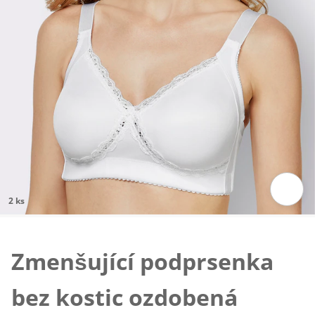
2 ks
Klepnutím obrázek zvětšíte
Zmenšující podprsenka
bez kostic ozdobená