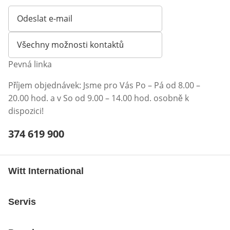
Odeslat e-mail
Otevírá e-mailového klienta
Všechny možnosti kontaktů
Pevná linka
Příjem objednávek: Jsme pro Vás Po – Pá od 8.00 –
20.00 hod. a v So od 9.00 – 14.00 hod. osobně k
dispozici!
Telefonní číslo:
374 619 900
Otevření klienta telefonu
Witt International
Servis