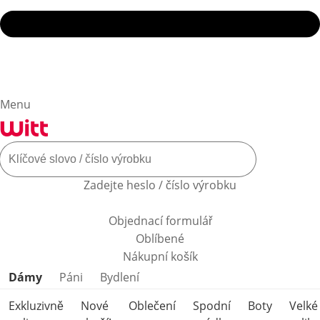
Menu
Zadejte heslo / číslo výrobku
Objednací formulář
Oblíbené
Nákupní košík
Přeskočit kategorie produktů
Dámy
Páni
Bydlení
Exkluzivně
Nové
Oblečení
Spodní
Boty
Velké