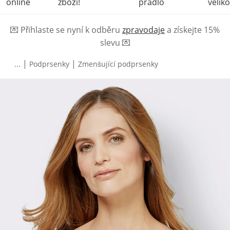
online
zboží!
prádlo
veliko
💌
Přihlaste se nyní k odběru
zpravodaje
a získejte 15%
slevu
💌
|
|
...
Podprsenky
Zmenšující podprsenky