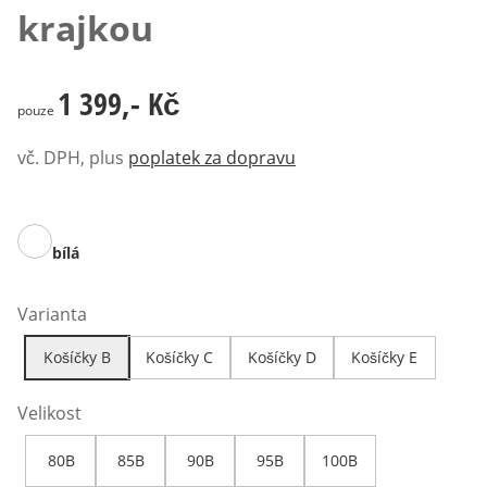
krajkou
1 399,- Kč
1 399,- Kč
pouze
vč. DPH, plus
poplatek za dopravu
bílá
Varianta
Košíčky B
Košíčky C
Košíčky D
Košíčky E
Velikost
80B
85B
90B
95B
100B