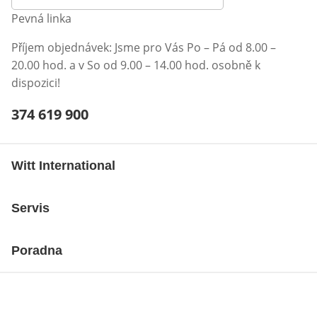
Pevná linka
Příjem objednávek: Jsme pro Vás Po – Pá od 8.00 –
20.00 hod. a v So od 9.00 – 14.00 hod. osobně k
dispozici!
Telefonní číslo:
374 619 900
Otevření klienta telefonu
Witt International
Servis
Poradna