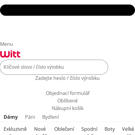
Menu
Zadejte heslo / číslo výrobku
Objednací formulář
Oblíbené
Nákupní košík
Přeskočit kategorie produktů
Dámy
Páni
Bydlení
Exkluzivně
Nové
Oblečení
Spodní
Boty
Velké