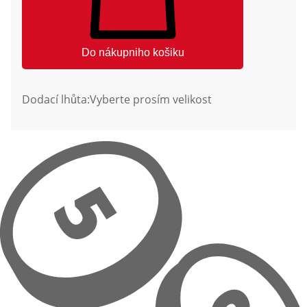
Do nákupniho košiku
Dodací lhůta:
Vyberte prosím velikost