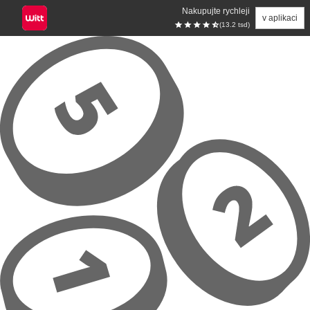
Nakupujte rychleji
v aplikaci
(13.2 tsd)
Přeskočit na hlavní obsah