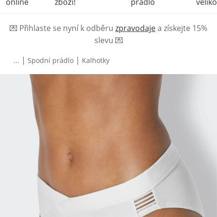
online
zboží!
prádlo
veliko
💌
Přihlaste se nyní k odběru
zpravodaje
a získejte 15%
slevu
💌
|
|
...
Spodní prádlo
Kalhotky