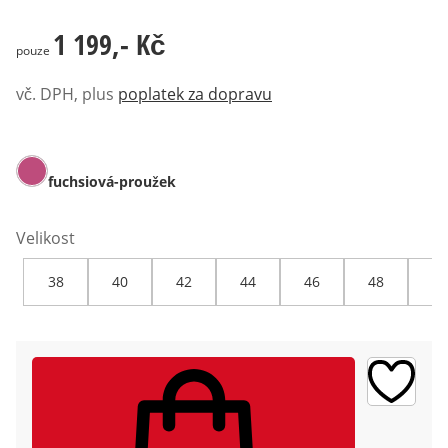
1 199,- Kč
1 199,- Kč
pouze
vč. DPH, plus
poplatek za dopravu
fuchsiová-proužek
Velikost
38
40
42
44
46
48
50