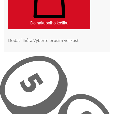
Do nákupniho košiku
Dodací lhůta:
Vyberte prosím velikost