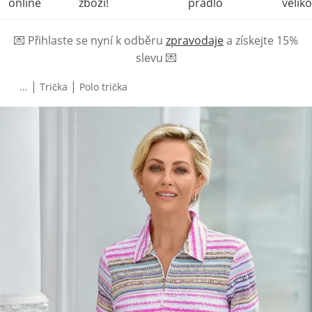
online
zboží!
prádlo
veliko
💌
Přihlaste se nyní k odběru
zpravodaje
a získejte 15%
slevu
💌
|
|
...
Trička
Polo trička