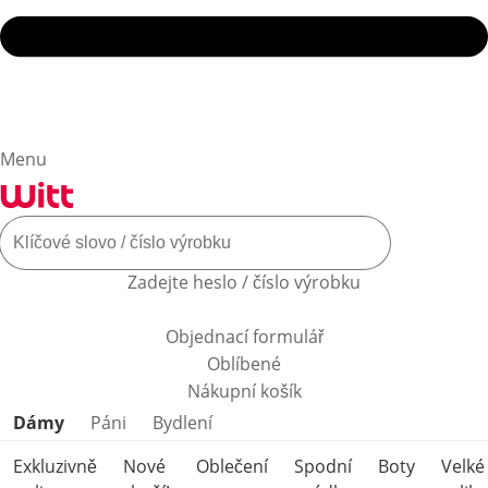
Menu
Zadejte heslo / číslo výrobku
Objednací formulář
Oblíbené
Nákupní košík
Přeskočit kategorie produktů
Dámy
Páni
Bydlení
Exkluzivně
Nové
Oblečení
Spodní
Boty
Velké