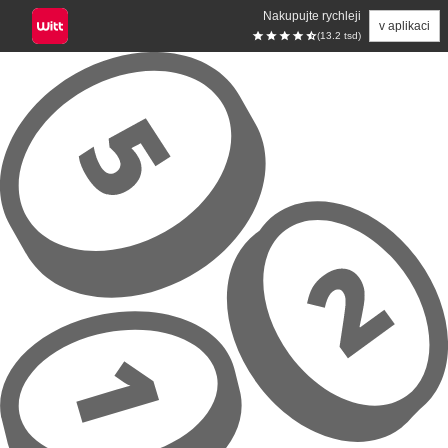
Nakupujte rychleji
v aplikaci
(13.2 tsd)
Přeskočit na hlavní obsah