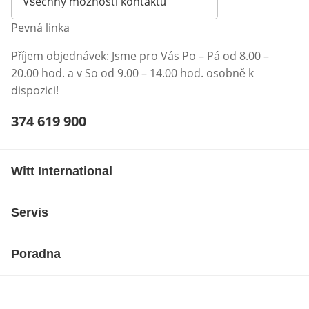
Všechny možnosti kontaktů
Pevná linka
Příjem objednávek: Jsme pro Vás Po – Pá od 8.00 –
20.00 hod. a v So od 9.00 – 14.00 hod. osobně k
dispozici!
Telefonní číslo:
374 619 900
Otevření klienta telefonu
Witt International
Servis
Poradna