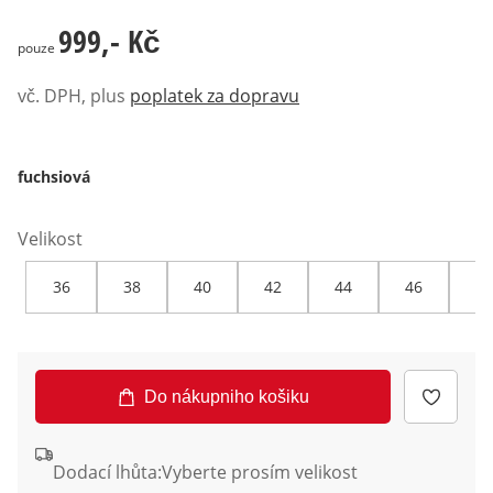
999,- Kč
999,- Kč
pouze
vč. DPH, plus
poplatek za dopravu
fuchsiová
Velikost
36
38
40
42
44
46
48
Do nákupniho košiku
Dodací lhůta:
Vyberte prosím velikost