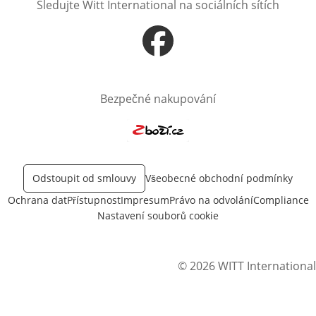
Sledujte Witt International na sociálních sítích
Otevře v novém okně
Bezpečné nakupování
Otevře v novém okně
Odstoupit od smlouvy
Všeobecné obchodní podmínky
Ochrana dat
Přístupnost
Impresum
Právo na odvolání
Compliance
Nastavení souborů cookie
© 2026 WITT International