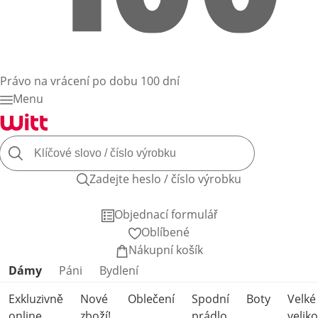
Právo na vrácení po dobu 100 dní
Menu
Zadejte heslo / číslo výrobku
Objednací formulář
Oblíbené
Nákupní košík
Přeskočit kategorie produktů
Dámy
Páni
Bydlení
Exkluzivně
Nové
Oblečení
Spodní
Boty
Velké
online
zboží!
prádlo
veliko