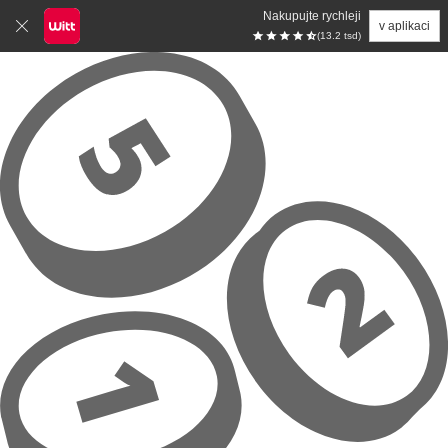
Nakupujte rychleji
v aplikaci
(13.2 tsd)
Přeskočit na hlavní obsah