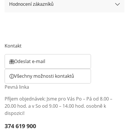
Hodnocení zákazníků
Kontakt
Odeslat e-mail
Otevírá e-mailového klienta
Všechny možnosti kontaktů
Pevná linka
Příjem objednávek: Jsme pro Vás Po – Pá od 8.00 –
20.00 hod. a v So od 9.00 – 14.00 hod. osobně k
dispozici!
Telefonní číslo:
374 619 900
Otevření klienta telefonu