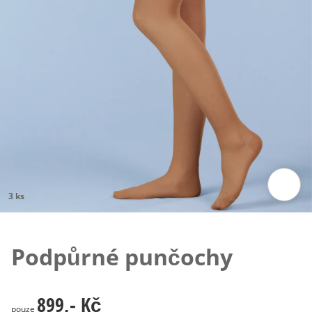
3 ks
Klepnutím obrázek zvětšíte
Podpůrné punčochy
899,- Kč
899,- Kč
pouze