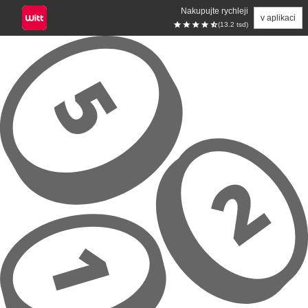
Nakupujte rychleji
v aplikaci
(13.2 tsd)
Přeskočit na hlavní obsah