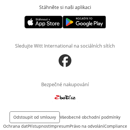
Stáhněte si naši aplikaci
Otevře v novém o
Otevře v novém okně
Otevře v novém okně
Sledujte Witt International na sociálních sítích
Otevře v novém okně
Bezpečné nakupování
Otevře v novém okně
Odstoupit od smlouvy
Všeobecné obchodní podmínky
Ochrana dat
Přístupnost
Impresum
Právo na odvolání
Compliance