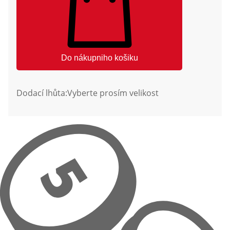
Do nákupniho košiku
Dodací lhůta:
Vyberte prosím velikost