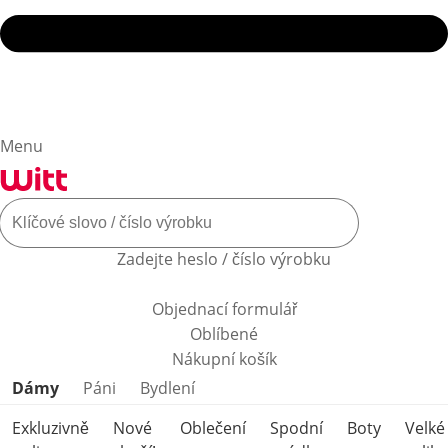
Menu
Zadejte heslo / číslo výrobku
Objednací formulář
Oblíbené
Nákupní košík
Přeskočit kategorie produktů
Dámy
Páni
Bydlení
Exkluzivně
Nové
Oblečení
Spodní
Boty
Velké