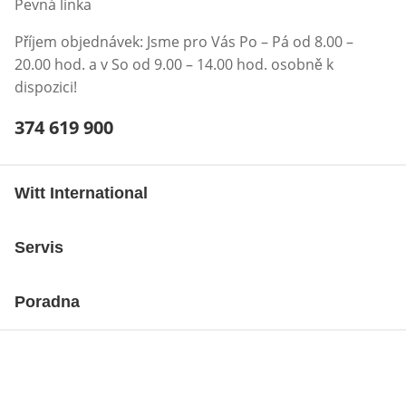
Pevná linka
Příjem objednávek: Jsme pro Vás Po – Pá od 8.00 –
20.00 hod. a v So od 9.00 – 14.00 hod. osobně k
dispozici!
Telefonní číslo:
374 619 900
Otevření klienta telefonu
Witt International
Servis
Poradna