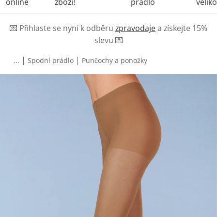
online
zboží!
prádlo
veliko
💌
Přihlaste se nyní k odběru
zpravodaje
a získejte 15%
slevu
💌
|
|
...
Spodní prádlo
Punčochy a ponožky