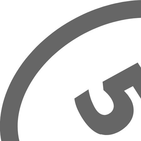
Přeskočit na hlavní obsah