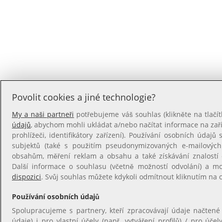
Povolit cookies a jiné technologie?
My a naši partneři
potřebujeme váš souhlas (klikněte na tlačít
údajů
, abychom mohli ukládat a/nebo načítat informace na zaříz
prohlížeči, identifikátory zařízení). Používání osobních údajů s
subjektů (také s použitím pseudonymizovaných e-mailovýc
obsahům, měření reklam a obsahu a také získávání znalostí o
Další informace o souhlasu (včetně možností odvolání) a m
dispozici
. Svůj souhlas můžete kdykoli odmítnout kliknutím na
Používání osobních údajů
Spolupracujeme s partnery, kteří zpracovávají údaje načtené
údaje) i pro vlastní účely (např. vytváření profilů) / pro úče