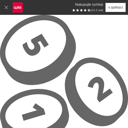
Nakupujte rychleji
v aplikaci
(13.2 tsd)
Přeskočit na hlavní obsah