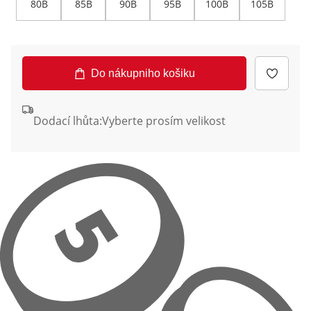
80B
85B
90B
95B
100B
105B
Do nákupniho košiku
Dodací lhůta:
Vyberte prosím velikost