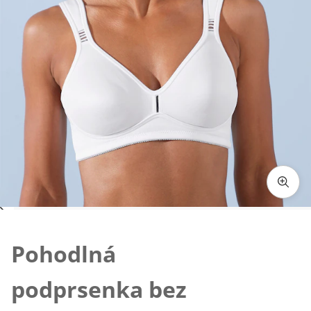
Klepnutím obrázek zvětšíte
Pohodlná
podprsenka bez