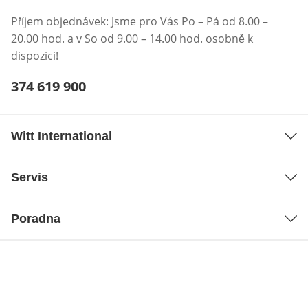
Příjem objednávek: Jsme pro Vás Po – Pá od 8.00 –
20.00 hod. a v So od 9.00 – 14.00 hod. osobně k
dispozici!
Telefonní číslo:
374 619 900
Otevření klienta telefonu
Witt International
Servis
Poradna