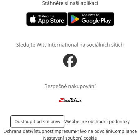
Stáhněte si naši aplikaci
Otevře v novém o
Otevře v novém okně
Otevře v novém okně
Sledujte Witt International na sociálních sítích
Otevře v novém okně
Bezpečné nakupování
Otevře v novém okně
Odstoupit od smlouvy
Všeobecné obchodní podmínky
Ochrana dat
Přístupnost
Impresum
Právo na odvolání
Compliance
Nastavení souborů cookie