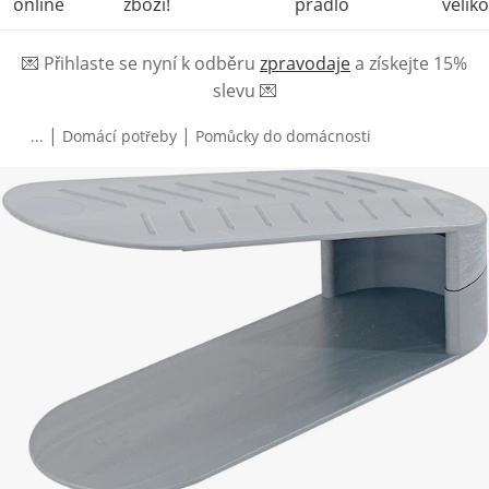
online
zboží!
prádlo
veliko
💌
Přihlaste se nyní k odběru
zpravodaje
a získejte 15%
slevu
💌
|
|
...
Domácí potřeby
Pomůcky do domácnosti