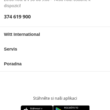
dispozici!
Telefonní číslo:
374 619 900
Otevření klienta telefonu
Witt International
Servis
Poradna
Stáhněte si naši aplikaci
Otevře v novém o