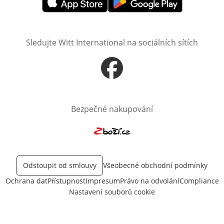
Otevře v novém okně
Otevře v novém okně
Sledujte Witt International na sociálních sítích
Otevře v novém okně
Bezpečné nakupování
Otevře v novém okně
Odstoupit od smlouvy
Všeobecné obchodní podmínky
Ochrana dat
Přístupnost
Impresum
Právo na odvolání
Compliance
Nastavení souborů cookie