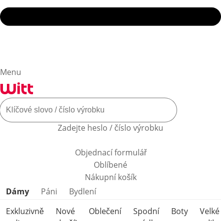
Menu
Zadejte heslo / číslo výrobku
Objednací formulář
Oblíbené
Nákupní košík
Přeskočit kategorie produktů
Dámy
Páni
Bydlení
Exkluzivně
Nové
Oblečení
Spodní
Boty
Velké