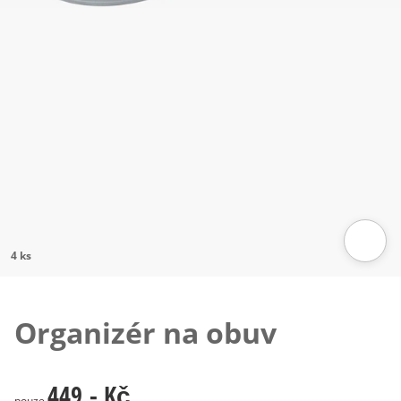
Klepnutím obrázek zvětšíte
4 ks
Organizér na obuv
449,- Kč
449,- Kč
pouze