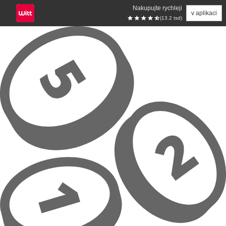
Nakupujte rychleji
v aplikaci
(13.2 tsd)
Přeskočit na hlavní obsah