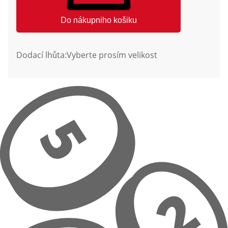
Do nákupniho košiku
Dodací lhůta:
Vyberte prosím velikost