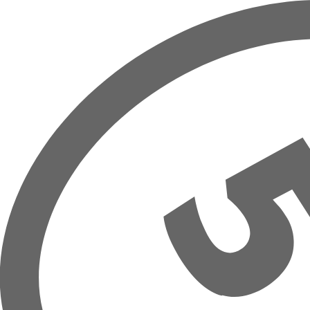
Přeskočit na hlavní obsah