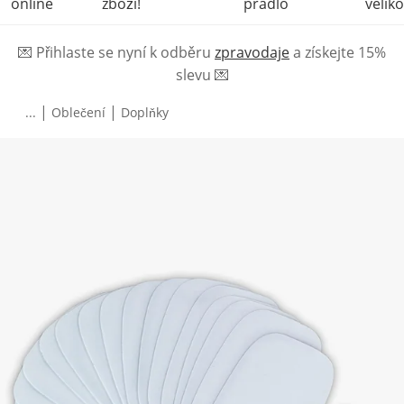
online
zboží!
prádlo
veliko
💌
Přihlaste se nyní k odběru
zpravodaje
a získejte 15%
slevu
💌
|
|
...
Oblečení
Doplňky