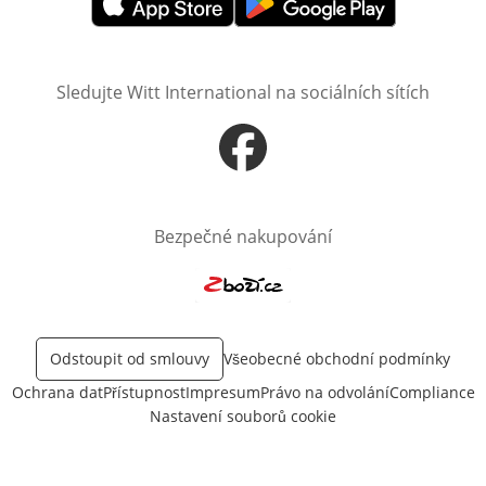
Otevře v novém okně
Otevře v novém okně
Sledujte Witt International na sociálních sítích
Otevře v novém okně
Bezpečné nakupování
Otevře v novém okně
Odstoupit od smlouvy
Všeobecné obchodní podmínky
Ochrana dat
Přístupnost
Impresum
Právo na odvolání
Compliance
Nastavení souborů cookie