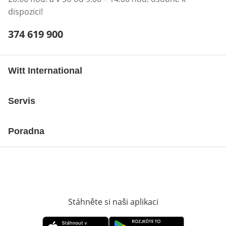
dispozici!
Telefonní číslo:
374 619 900
Otevření klienta telefonu
Witt International
Servis
Poradna
Stáhněte si naši aplikaci
Otevře v novém o