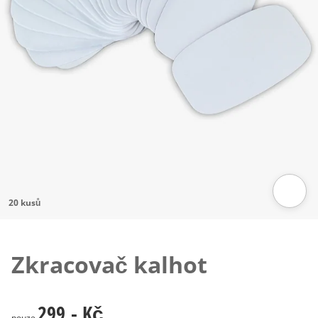
20 kusů
Klepnutím obrázek zvětšíte
Zkracovač kalhot
299,- Kč
299,- Kč
pouze