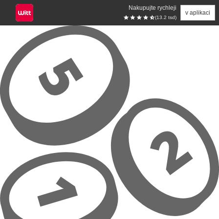
Nakupujte rychleji
v aplikaci
(13.2 tsd)
Přeskočit na hlavní obsah