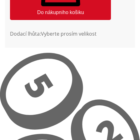
Do nákupniho košiku
Dodací lhůta:
Vyberte prosím velikost