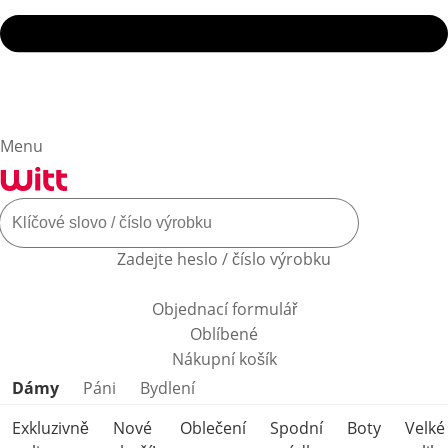
Menu
Zadejte heslo / číslo výrobku
Objednací formulář
Oblíbené
Nákupní košík
Přeskočit kategorie produktů
Dámy
Páni
Bydlení
Exkluzivně
Nové
Oblečení
Spodní
Boty
Velké