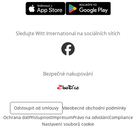
Otevře v novém okně
Otevře v novém okně
Sledujte Witt International na sociálních sítích
Otevře v novém okně
Bezpečné nakupování
Otevře v novém okně
Odstoupit od smlouvy
Všeobecné obchodní podmínky
Ochrana dat
Přístupnost
Impresum
Právo na odvolání
Compliance
Nastavení souborů cookie