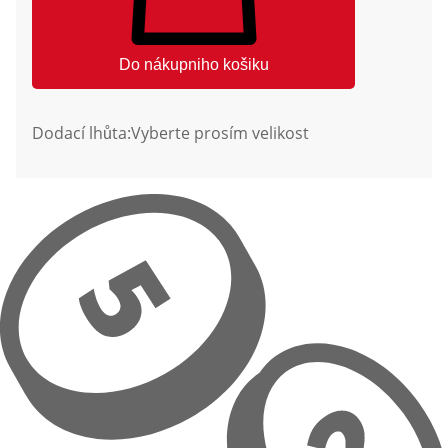
Do nákupniho košiku
Dodací lhůta:
Vyberte prosím velikost