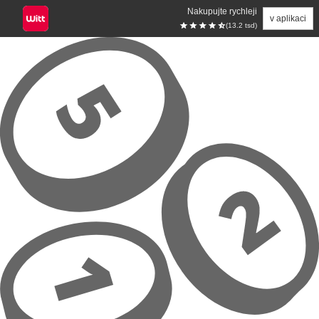
Nakupujte rychleji
v aplikaci
(13.2 tsd)
Přeskočit na hlavní obsah