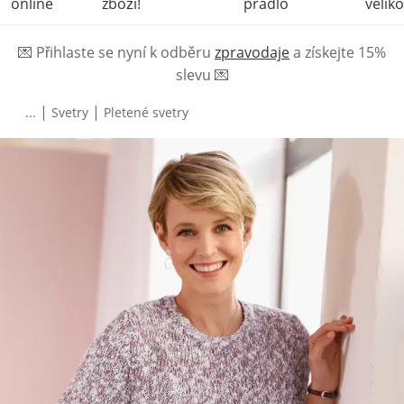
online
zboží!
prádlo
veliko
💌
Přihlaste se nyní k odběru
zpravodaje
a získejte 15%
slevu
💌
|
|
...
Svetry
Pletené svetry