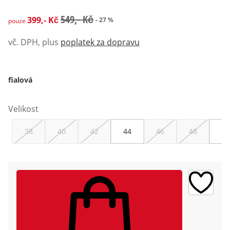
zlevněná cena: 399,- Kč, původní cena: 549,- Kč
549,- Kč
399,- Kč
- 27 %
pouze
vč. DPH, plus
poplatek za dopravu
fialová
Velikost
38
40
42
44
46
48
50