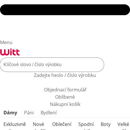
Menu
Zadejte heslo / číslo výrobku
Objednací formulář
Oblíbené
Nákupní košík
Přeskočit kategorie produktů
Dámy
Páni
Bydlení
Exkluzivně
Nové
Oblečení
Spodní
Boty
Velké