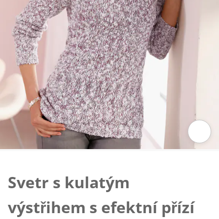
Klepnutím obrázek zvětšíte
Svetr s kulatým
výstřihem s efektní přízí