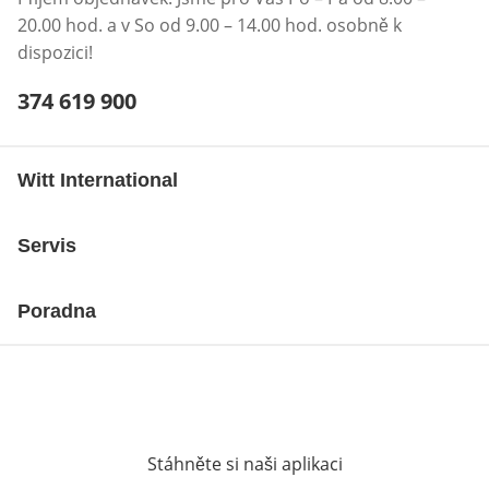
20.00 hod. a v So od 9.00 – 14.00 hod. osobně k
dispozici!
Telefonní číslo:
374 619 900
Otevření klienta telefonu
Witt International
Servis
Poradna
Stáhněte si naši aplikaci
Otevře v novém o