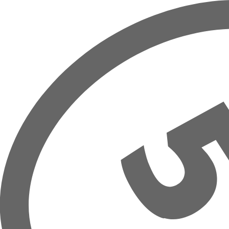
Přeskočit na hlavní obsah